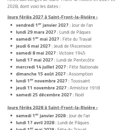
2028, dont voici les dates :
Jours fériés 2027 à Saint-Front-la-Rivière :
er
vendredi 1
janvier 2027
: Jour de l'an
lundi 29 mars 2027
: Lundi de Pâques
er
samedi 1
mai 2027
: Fête du Travail
jeudi 6 mai 2027
: Jeudi de l'Ascension
samedi 8 mai 2027
: Victoire 1945
lundi 17 mai 2027
: Lundi de Pentecôte
mercredi 14 juillet 2027
: Fête Nationale
dimanche 15 août 2027
: Assomption
er
lundi 1
novembre 2027
: Toussaint
jeudi 11 novembre 2027
: Armistice 1918
samedi 25 décembre 2027
: Noël
Jours fériés 2028 à Saint-Front-la-Rivière :
er
samedi 1
janvier 2028
: Jour de l'an
lundi 17 avril 2028
: Lundi de Pâques
er
lundi 1
mai 2028
: Fête du Travail