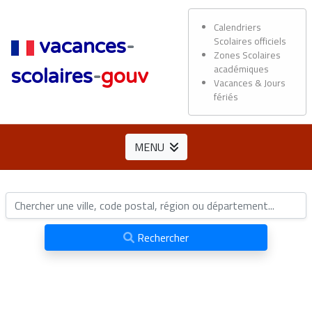
Calendriers
Scolaires officiels
vacances
-
Zones Scolaires
académiques
scolaires
-
gouv
Vacances & Jours
fériés
MENU
Rechercher