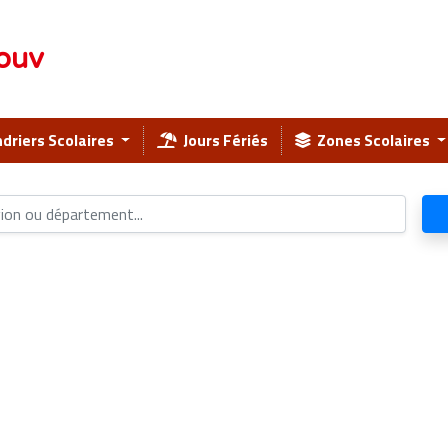
ouv
driers Scolaires
Jours Fériés
Zones Scolaires