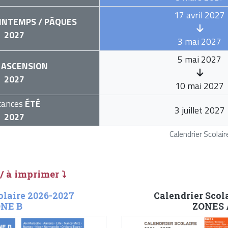
17 avril 2027
INTEMPS / PÂQUES
2027
3 mai 2027
5 mai 2027
ASCENSION
2027
10 mai 2027
cances
ÉTÉ
3 juillet 2027
2027
Calendrier Scola
 / à imprimer ⤵
olaire 2026-2027
Calendrier Scol
NE B
ZONES A