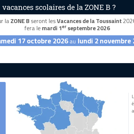
 vacances scolaires de la ZONE B ?
r la
ZONE B
seront les
Vacances de la Toussaint
2026
er
fera le
mardi 1
septembre 2026
amedi 17 octobre 2026
lundi 2 novembre
au
L
é
a