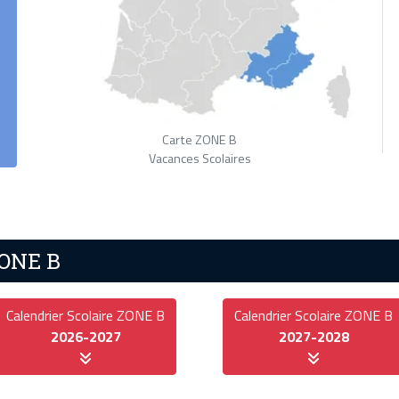
Carte ZONE B
Vacances Scolaires
ZONE B
Calendrier Scolaire ZONE B
Calendrier Scolaire ZONE B
2026-2027
2027-2028