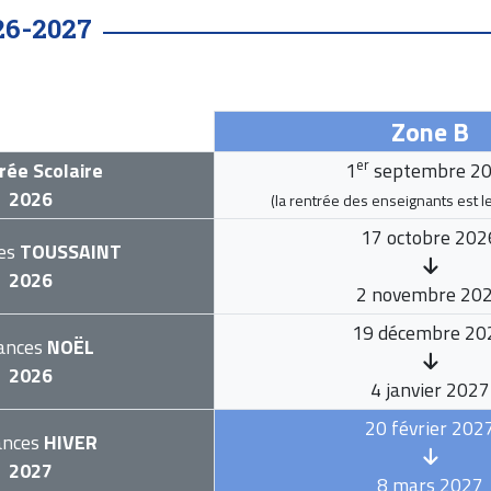
26-2027
Zone B
er
rée Scolaire
1
septembre 2
2026
(la rentrée des enseignants est l
17 octobre 202
es
TOUSSAINT
2026
2 novembre 20
19 décembre 20
ances
NOËL
2026
4 janvier 2027
20 février 202
ances
HIVER
2027
8 mars 2027