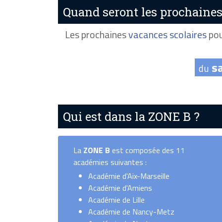
Quand seront les prochaines
Les prochaines
vacances scolaires
pou
s
du
Qui est dans la ZONE B ?
La
ZONE B
est composée des 11
académies suivantes :
Académie d'Aix-Marseille
Académie d'Amiens
Académie de Lille
Académie de Nancy-Metz