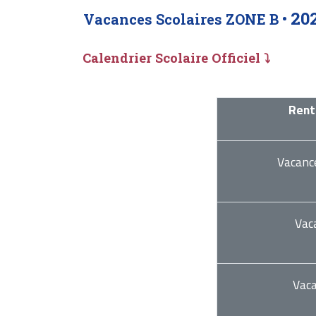
20
Vacances Scolaires ZONE B •
Calendrier Scolaire Officiel ⤵
Rent
Vacanc
Vac
Vac