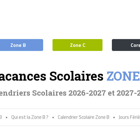
Zone B
Zone C
Cor
acances Scolaires
ZONE
endriers Scolaires 2026-2027 et 2027-
B
•
Qui est la Zone B ?
•
Calendrier Scolaire Zone B
•
Jours Féri