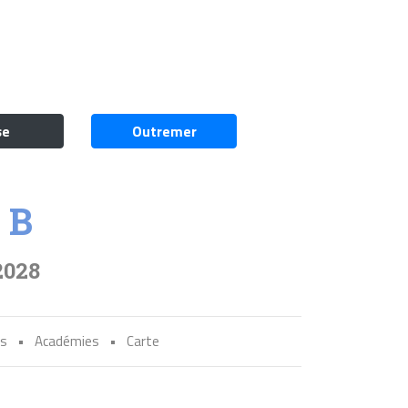
se
Outremer
 B
2028
és
•
Académies
•
Carte