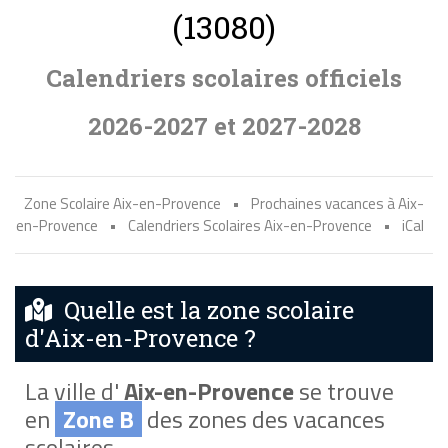
(13080)
Calendriers scolaires officiels
2026-2027 et 2027-2028
Zone Scolaire Aix-en-Provence
•
Prochaines vacances à Aix-
en-Provence
•
Calendriers Scolaires Aix-en-Provence
•
iCal
Quelle est la zone scolaire
d'Aix-en-Provence ?
La ville d'
Aix-en-Provence
se trouve
en
Zone B
des zones des vacances
scolaires.