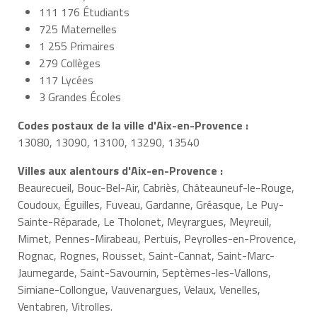
111 176 Étudiants
725 Maternelles
1 255 Primaires
279 Collèges
117 Lycées
3 Grandes Écoles
Codes postaux de la ville d'Aix-en-Provence :
13080, 13090, 13100, 13290, 13540
Villes aux alentours d'Aix-en-Provence :
Beaurecueil, Bouc-Bel-Air, Cabriès, Châteauneuf-le-Rouge,
Coudoux, Éguilles, Fuveau, Gardanne, Gréasque, Le Puy-
Sainte-Réparade, Le Tholonet, Meyrargues, Meyreuil,
Mimet, Pennes-Mirabeau, Pertuis, Peyrolles-en-Provence,
Rognac, Rognes, Rousset, Saint-Cannat, Saint-Marc-
Jaumegarde, Saint-Savournin, Septèmes-les-Vallons,
Simiane-Collongue, Vauvenargues, Velaux, Venelles,
Ventabren, Vitrolles.