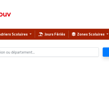
ouv
driers Scolaires
Jours Fériés
Zones Scolaires