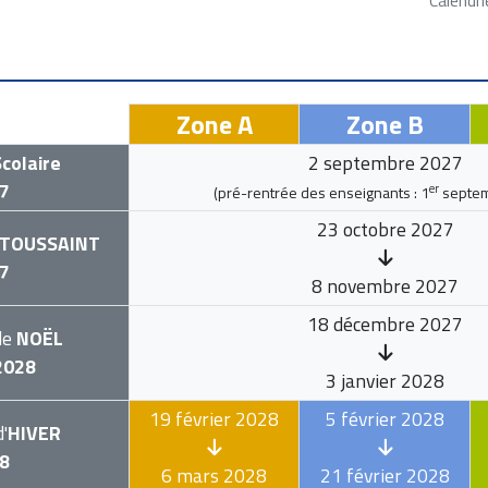
Zone A
Zone B
colaire
2 septembre 2027
7
er
(pré-rentrée des enseignants :
1
septem
23 octobre 2027
TOUSSAINT
7
8 novembre 2027
18 décembre 2027
de
NOËL
2028
3 janvier 2028
19 février 2028
5 février 2028
'
HIVER
8
6 mars 2028
21 février 2028