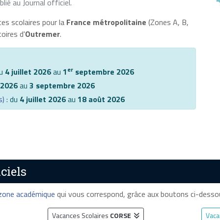
lié au Journal officiel
.
ces scolaires pour la
France métropolitaine
(Zones A, B,
oires d'
Outremer
.
er
du
4 juillet 2026
au
1
septembre 2026
t 2026
au
3 septembre 2026
s)
: du
4 juillet 2026
au
18 août 2026
ciels
zone académique
qui vous correspond, grâce aux boutons ci-dessou
Vacances Scolaires
CORSE
Vaca