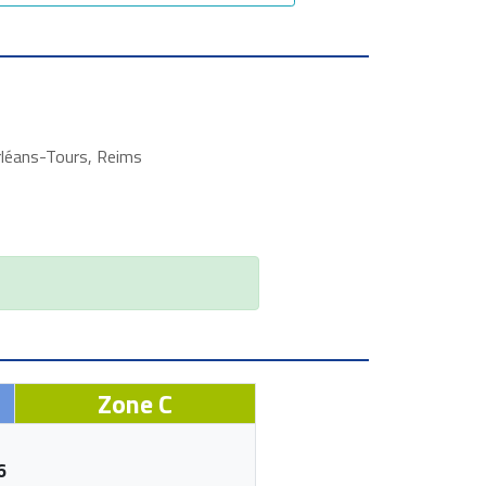
rléans-Tours, Reims
Zone C
6