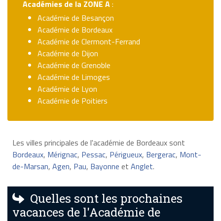
Académies
de la ZONE A
:
Académie de Besançon
Académie de Bordeaux
Académie de Clermont-Ferrand
Académie de Dijon
Académie de Grenoble
Académie de Limoges
Académie de Lyon
Académie de Poitiers
Les villes principales de l'académie de Bordeaux sont
Bordeaux
,
Mérignac
,
Pessac
,
Périgueux
,
Bergerac
,
Mont-
de-Marsan
,
Agen
,
Pau
,
Bayonne
et
Anglet
.
Quelles sont les prochaines
vacances de l'Académie de