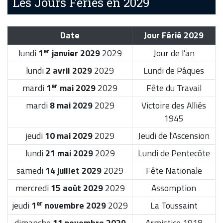
Les Jours Fériés en 2029
Date
Jour Férié 2029
er
lundi
1
janvier 2029
2029
Jour de l'an
lundi
2 avril 2029
2029
Lundi de Pâques
er
mardi
1
mai 2029
2029
Fête du Travail
mardi
8 mai 2029
2029
Victoire des Alliés
1945
jeudi
10 mai 2029
2029
Jeudi de l'Ascension
lundi
21 mai 2029
2029
Lundi de Pentecôte
samedi
14 juillet 2029
2029
Fête Nationale
mercredi
15 août 2029
2029
Assomption
er
jeudi
1
novembre 2029
2029
La Toussaint
dimanche
11 novembre 2029
Armistice 1918