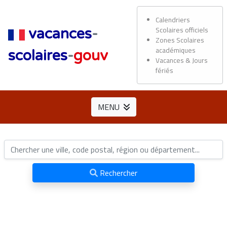
Calendriers
Scolaires officiels
vacances
-
Zones Scolaires
académiques
scolaires
-
gouv
Vacances & Jours
fériés
MENU
Rechercher