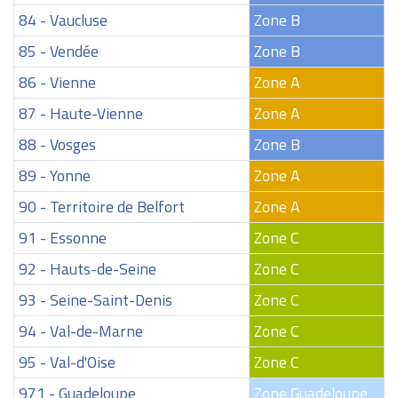
84 - Vaucluse
Zone B
85 - Vendée
Zone B
86 - Vienne
Zone A
87 - Haute-Vienne
Zone A
88 - Vosges
Zone B
89 - Yonne
Zone A
90 - Territoire de Belfort
Zone A
91 - Essonne
Zone C
92 - Hauts-de-Seine
Zone C
93 - Seine-Saint-Denis
Zone C
94 - Val-de-Marne
Zone C
95 - Val-d'Oise
Zone C
971 - Guadeloupe
Zone Guadeloupe