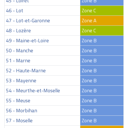
45 - Loiret
Zone B
46 - Lot
Zone C
47 - Lot-et-Garonne
Zone A
48 - Lozère
Zone C
49 - Maine-et-Loire
Zone B
50 - Manche
Zone B
51 - Marne
Zone B
52 - Haute-Marne
Zone B
53 - Mayenne
Zone B
54 - Meurthe-et-Moselle
Zone B
55 - Meuse
Zone B
56 - Morbihan
Zone B
57 - Moselle
Zone B