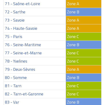
71 - Saône-et-Loire
Zone A
72 - Sarthe
Zone B
73 - Savoie
Zone A
74 - Haute-Savoie
Zone A
75 - Paris
Zone C
76 - Seine-Maritime
Zone B
77 - Seine-et-Marne
Zone C
78 - Yvelines
Zone C
79 - Deux-Sèvres
Zone A
80 - Somme
Zone B
81 - Tarn
Zone C
82 - Tarn-et-Garonne
Zone C
83 - Var
Zone B