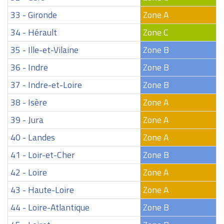
33 - Gironde
Zone A
34 - Hérault
Zone C
35 - Ille-et-Vilaine
Zone B
36 - Indre
Zone B
37 - Indre-et-Loire
Zone B
38 - Isère
Zone A
39 - Jura
Zone A
40 - Landes
Zone A
41 - Loir-et-Cher
Zone B
42 - Loire
Zone A
43 - Haute-Loire
Zone A
44 - Loire-Atlantique
Zone B