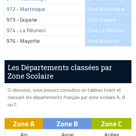
972 - Martinique
Zone Martinique
973 - Guyane
Zone Guyane
974 - La Réunion
Zone La Réunion
976 - Mayotte
Zone Mayotte
Les Départements classées par
Zone Scolaire
Ci-dessous, vous pouvez consultez un tableau triant et
classant les départements français par zone scolaire A, B
ou C.
Zone A
Zone B
Zone C
Ain
Aisne
Ariège