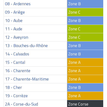
08 - Ardennes
Zone B
09 - Ariège
Zone C
10 - Aube
Zone B
11 - Aude
Zone C
12 - Aveyron
Zone C
13 - Bouches-du-Rhône
Zone B
14 - Calvados
Zone B
15 - Cantal
Zone A
16 - Charente
Zone A
17 - Charente-Maritime
Zone A
18 - Cher
Zone B
19 - Corrèze
Zone A
2A - Corse-du-Sud
Zone Corse