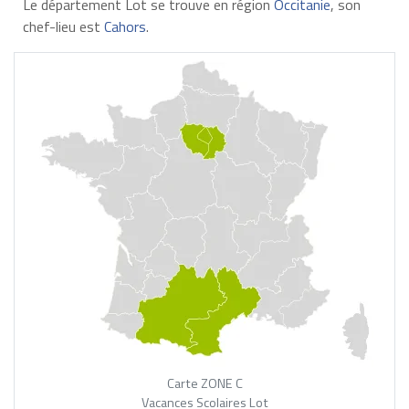
Le département Lot se trouve en région
Occitanie
, son
chef-lieu est
Cahors
.
Carte ZONE C
Vacances Scolaires Lot