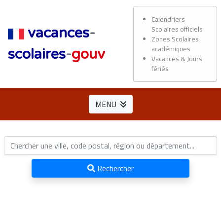
Calendriers
Scolaires officiels
vacances
-
Zones Scolaires
académiques
scolaires
-
gouv
Vacances & Jours
fériés
MENU
Rechercher