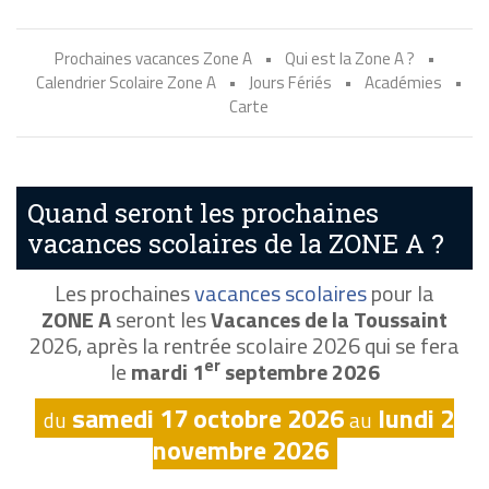
Prochaines vacances Zone A
•
Qui est la Zone A ?
•
Calendrier Scolaire Zone A
•
Jours Fériés
•
Académies
•
Carte
Quand seront les prochaines
vacances scolaires de la ZONE A ?
Les prochaines
vacances scolaires
pour la
ZONE A
seront les
Vacances de la Toussaint
2026, après la rentrée scolaire 2026 qui se fera
er
le
mardi 1
septembre 2026
samedi 17 octobre 2026
lundi 2
du
au
novembre 2026