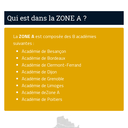
Qui est dans la ZONE A ?
La
ZONE A
est composée des 8 académies
suivantes :
Académie de Besançon
Académie de Bordeaux
Académie de Clermont-Ferrand
Académie de Dijon
Académie de Grenoble
Académie de Limoges
Académie deZone A
Académie de Poitiers