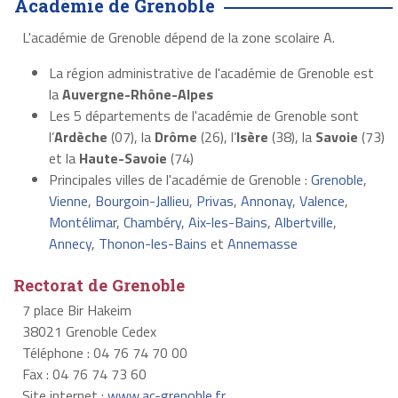
Académie de Grenoble
L'académie de Grenoble dépend de la zone scolaire A.
La région administrative de l'académie de Grenoble est
la
Auvergne-Rhône-Alpes
Les 5 départements de l'académie de Grenoble sont
l’
Ardèche
(07), la
Drôme
(26), l’
Isère
(38), la
Savoie
(73)
et la
Haute-Savoie
(74)
Principales villes de l'académie de Grenoble :
Grenoble
,
Vienne
,
Bourgoin-Jallieu
,
Privas
,
Annonay
,
Valence
,
Montélimar
,
Chambéry
,
Aix-les-Bains
,
Albertville
,
Annecy
,
Thonon-les-Bains
et
Annemasse
Rectorat de Grenoble
7 place Bir Hakeim
38021 Grenoble Cedex
Téléphone : 04 76 74 70 00
Fax : 04 76 74 73 60
Site internet :
www.ac-grenoble.fr