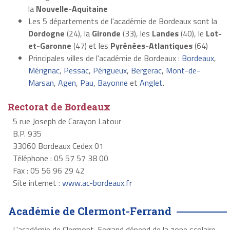
la
Nouvelle-Aquitaine
Les 5 départements de l'académie de Bordeaux sont la
Dordogne
(24), la
Gironde
(33), les
Landes
(40), le
Lot-
et-Garonne
(47) et les
Pyrénées-Atlantiques
(64)
Principales villes de l'académie de Bordeaux :
Bordeaux
,
Mérignac
,
Pessac
,
Périgueux
,
Bergerac
,
Mont-de-
Marsan
,
Agen
,
Pau
,
Bayonne
et
Anglet
.
Rectorat de Bordeaux
5 rue Joseph de Carayon Latour
B.P. 935
33060 Bordeaux Cedex 01
Téléphone : 05 57 57 38 00
Fax : 05 56 96 29 42
Site internet :
www.ac-bordeaux.fr
Académie de Clermont-Ferrand
L'académie de Clermont-Ferrand dépend de la zone scolaire