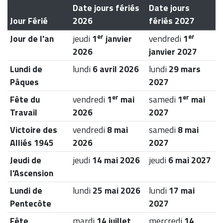
Date jours fériés
Date jours
Jour Férié
2026
fériés 2027
er
er
Jour de l'an
jeudi
1
janvier
vendredi
1
2026
janvier 2027
Lundi de
lundi
6 avril 2026
lundi
29 mars
Pâques
2027
er
er
Fête du
vendredi
1
mai
samedi
1
mai
Travail
2026
2027
Victoire des
vendredi
8 mai
samedi
8 mai
Alliés 1945
2026
2027
Jeudi de
jeudi
14 mai 2026
jeudi
6 mai 2027
l'Ascension
Lundi de
lundi
25 mai 2026
lundi
17 mai
Pentecôte
2027
Fête
mardi
14 juillet
mercredi
14