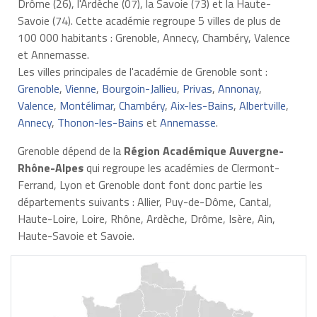
Drôme (26), l'Ardèche (07), la Savoie (73) et la Haute-
Savoie (74). Cette académie regroupe 5 villes de plus de
100 000 habitants : Grenoble, Annecy, Chambéry, Valence
et Annemasse.
Les villes principales de l'académie de Grenoble sont :
Grenoble
,
Vienne
,
Bourgoin-Jallieu
,
Privas
,
Annonay
,
Valence
,
Montélimar
,
Chambéry
,
Aix-les-Bains
,
Albertville
,
Annecy
,
Thonon-les-Bains
et
Annemasse
.
Grenoble dépend de la
Région Académique Auvergne-
Rhône-Alpes
qui regroupe les académies de Clermont-
Ferrand, Lyon et Grenoble dont font donc partie les
départements suivants : Allier, Puy-de-Dôme, Cantal,
Haute-Loire, Loire, Rhône, Ardèche, Drôme, Isère, Ain,
Haute-Savoie et Savoie.