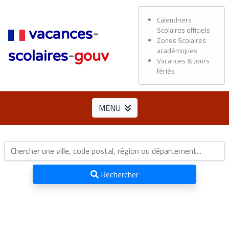
Calendriers
Scolaires officiels
vacances
-
Zones Scolaires
académiques
scolaires
-
gouv
Vacances & Jours
fériés
MENU
Rechercher