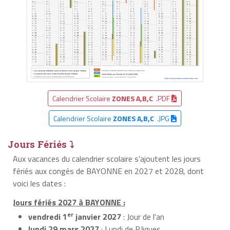
Calendrier Scolaire
ZONES A,B,C
.PDF
Calendrier Scolaire
ZONES A,B,C
.JPG
Jours Fériés ⤵
Aux vacances du calendrier scolaire s’ajoutent les jours
fériés aux congés de BAYONNE en 2027 et 2028, dont
voici les dates :
Jours fériés 2027 à BAYONNE :
er
vendredi 1
janvier 2027
: Jour de l'an
lundi 29 mars 2027
: Lundi de Pâques