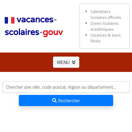
Calendriers
Scolaires officiels
vacances
-
Zones Scolaires
académiques
scolaires
-
gouv
Vacances & Jours
fériés
MENU
Rechercher