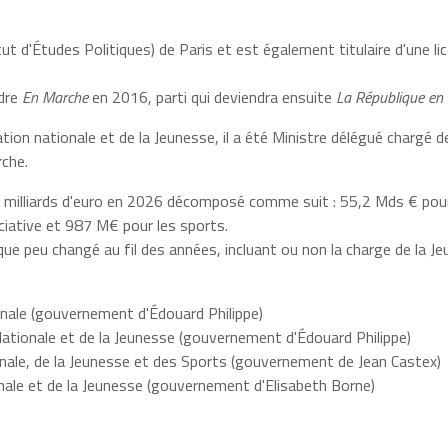
tut d'Études Politiques) de Paris et est également titulaire d'une li
ndre
En Marche
en 2016, parti qui deviendra ensuite
La République en
tion nationale et de la Jeunesse, il a été Ministre délégué chargé 
che.
 57 milliards d'euro en 2026 décomposé comme suit : 55,2 Mds € po
ciative et 987 M€ pour les sports.
que peu changé au fil des années, incluant ou non la charge de la J
onale (gouvernement d'Édouard Philippe)
Nationale et de la Jeunesse (gouvernement d'Édouard Philippe)
tionale, de la Jeunesse et des Sports (gouvernement de Jean Castex)
onale et de la Jeunesse (gouvernement d'Elisabeth Borne)