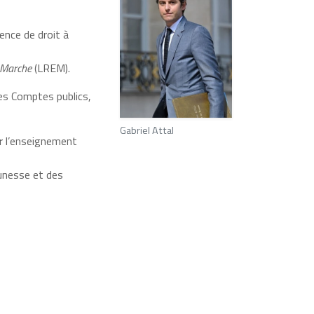
cence de droit à
 Marche
(LREM).
des Comptes publics,
Gabriel Attal
ur l’enseignement
eunesse et des