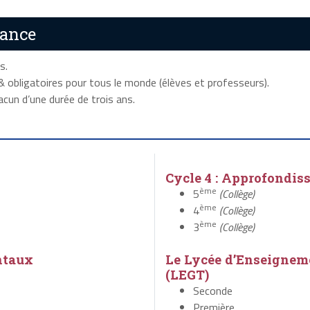
rance
s.
 obligatoires pour tous le monde (élèves et professeurs).
cun d’une durée de trois ans.
Cycle 4 : Approfondi
ème
5
(Collège)
ème
4
(Collège)
ème
3
(Collège)
ntaux
Le Lycée d’Enseignem
(LEGT)
Seconde
Première