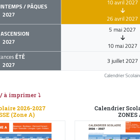
10 avril 2027
INTEMPS / PÂQUES
2027
26 avril 2027
5 mai 2027
ASCENSION
2027
10 mai 2027
cances
ÉTÉ
3 juillet 2027
2027
Calendrier Scola
 / à imprimer ⤵
olaire 2026-2027
Calendrier Scol
E (Zone A)
ZONES A