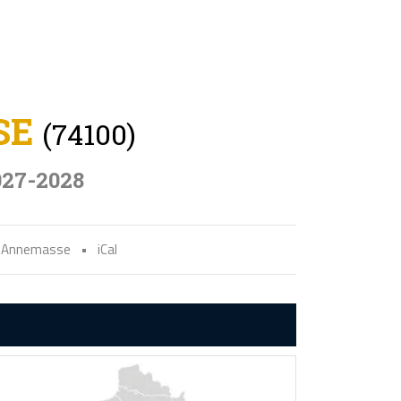
SE
(74100)
027-2028
es Annemasse
•
iCal