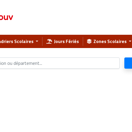
ouv
driers Scolaires
Jours Fériés
Zones Scolaires