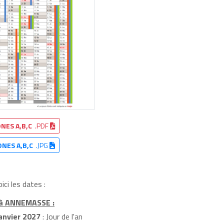
NES A,B,C
.PDF
ONES A,B,C
.JPG
ci les dates :
7 à ANNEMASSE :
anvier 2027
: Jour de l'an