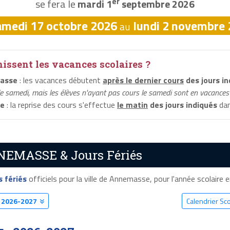
er
se fera le
mardi 1
septembre 2026
amedi 17 octobre 2026
lundi 2 novembre
au
ssent les vacances scolaires ?
masse
: les vacances débutent
après le dernier cours
des jours in
le samedi, mais les élèves n'ayant pas cours le samedi sont en vacances 
se
: la reprise des cours s'effectue
le matin
des jours indiqués
dan
NNEMASSE & Jours Fériés
s fériés
officiels pour la ville de Annemasse, pour l'année scolaire en
E
2026-2027
Calendrier S