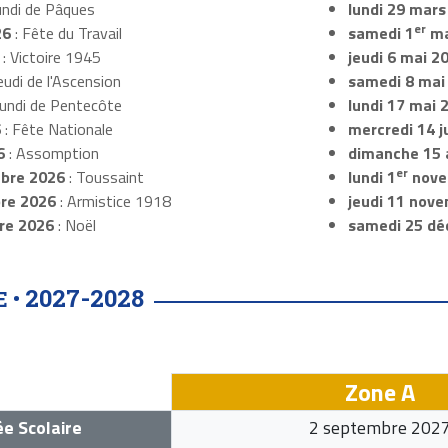
undi de Pâques
lundi 29 mars
er
26
: Fête du Travail
samedi 1
ma
: Victoire 1945
jeudi 6 mai 2
eudi de l'Ascension
samedi 8 mai
Lundi de Pentecôte
lundi 17 mai 
6
: Fête Nationale
mercredi 14 ju
6
: Assomption
dimanche 15 
er
bre 2026
: Toussaint
lundi 1
nove
re 2026
: Armistice 1918
jeudi 11 nov
re 2026
: Noël
samedi 25 dé
2027-2028
E •
Zone A
e Scolaire
2 septembre 202