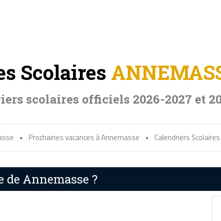
s Scolaires
ANNEMAS
iers scolaires officiels 2026-2027 et 2
asse
•
Prochaines vacances à Annemasse
•
Calendriers Scolair
re de Annemasse ?