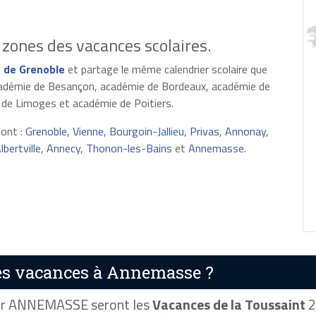
zones des vacances scolaires.
 de Grenoble
et partage le même calendrier scolaire que
cadémie de Besançon, académie de Bordeaux, académie de
 de Limoges et académie de Poitiers.
sont :
Grenoble
,
Vienne
,
Bourgoin-Jallieu
,
Privas
,
Annonay
,
lbertville
,
Annecy
,
Thonon-les-Bains
et
Annemasse
.
es vacances à Annemasse ?
r ANNEMASSE seront les
Vacances de la Toussaint
2