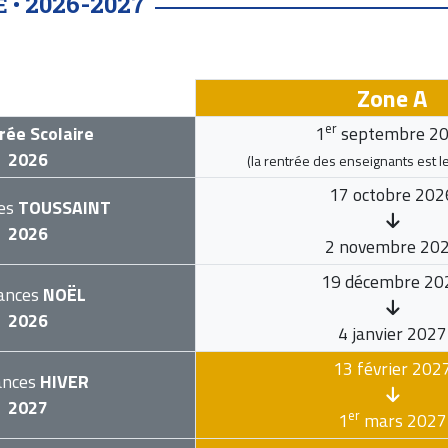
2026-2027
E •
Zone A
er
rée Scolaire
1
septembre 2
2026
(la rentrée des enseignants est l
17 octobre 202
es
TOUSSAINT
2026
2 novembre 20
19 décembre 20
ances
NOËL
2026
4 janvier 2027
13 février 202
ances
HIVER
2027
er
1
mars 2027