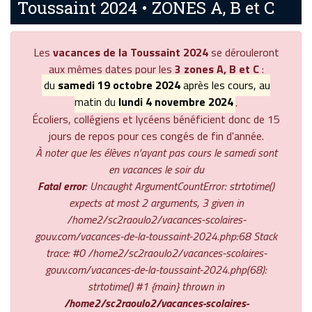
Toussaint 2024 • ZONES A, B et C
Les
vacances de la Toussaint 2024
se dérouleront
aux mêmes dates pour les
3 zones A, B et C
:
du
samedi 19 octobre 2024
après les cours, au
matin du
lundi 4 novembre 2024
.
Écoliers, collégiens et lycéens bénéficient donc de 15
jours de repos pour ces congés de fin d'année.
À noter que les élèves n'ayant pas cours le samedi sont
en vacances le soir du
Fatal error
: Uncaught ArgumentCountError: strtotime()
expects at most 2 arguments, 3 given in
/home2/sc2raoulo2/vacances-scolaires-
gouv.com/vacances-de-la-toussaint-2024.php:68 Stack
trace: #0 /home2/sc2raoulo2/vacances-scolaires-
gouv.com/vacances-de-la-toussaint-2024.php(68):
strtotime() #1 {main} thrown in
/home2/sc2raoulo2/vacances-scolaires-