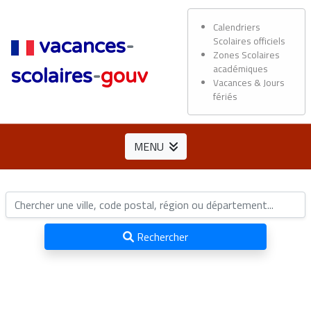
Calendriers
Scolaires officiels
vacances
-
Zones Scolaires
académiques
scolaires
-
gouv
Vacances & Jours
fériés
MENU
Rechercher