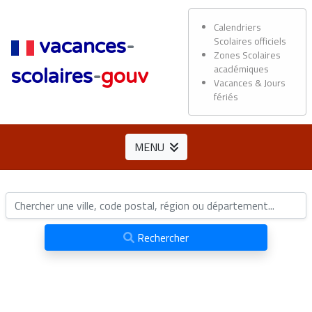
Calendriers
Scolaires officiels
vacances
-
Zones Scolaires
académiques
scolaires
-
gouv
Vacances & Jours
fériés
MENU
Rechercher