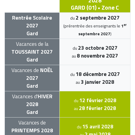
2028
GARD (01) • Zone C
Rentrée Scolaire
2 septembre 2027
du
2027
er
(prérentrée des enseignants le
1
Gard
septembre 2027
)
Vacances de la
23 octobre 2027
du
TOUSSAINT 2027
8 novembre 2027
au
Gard
Vacances de
NOËL
18 décembre 2027
du
2027
3 janvier 2028
au
Gard
Vacances d'
HIVER
12 février 2028
du
2028
28 février 2028
au
Gard
Vacances de
15 avril 2028
du
PRINTEMPS 2028
2 mai 2028
au