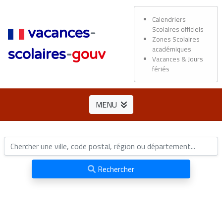
Calendriers
Scolaires officiels
vacances
-
Zones Scolaires
académiques
scolaires
-
gouv
Vacances & Jours
fériés
MENU
Rechercher