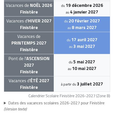
Vacances de
NOËL 2026
19 décembre 2026
du
Finistère
4 janvier 2027
au
Vacances d'
HIVER 2027
20 février 2027
du
Finistère
8 mars 2027
au
Vacances de
17 avril 2027
du
PRINTEMPS 2027
3 mai 2027
au
Finistère
Pont de l'
ASCENSION
5 mai 2027
du
2027
10 mai 2027
au
Finistère
Vacances d'
ÉTÉ 2027
3 juillet 2027
à partir du
Finistère
Calendrier Scolaire Finistère 2026-2027 (Zone B)
Dates des vacances scolaires 2026-2027 pour Finistère
(Version texte)