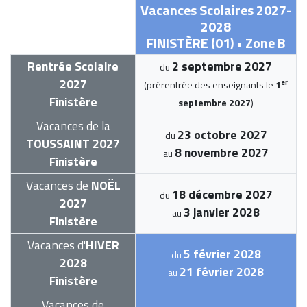
Vacances Scolaires 2027-
2028
FINISTÈRE (01) • Zone B
Rentrée Scolaire
2 septembre 2027
du
2027
er
(prérentrée des enseignants le
1
Finistère
septembre 2027
)
Vacances de la
23 octobre 2027
du
TOUSSAINT 2027
8 novembre 2027
au
Finistère
Vacances de
NOËL
18 décembre 2027
du
2027
3 janvier 2028
au
Finistère
Vacances d'
HIVER
5 février 2028
du
2028
21 février 2028
au
Finistère
Vacances de