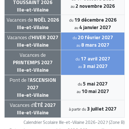
TOUSSAINT 2026
2 novembre 2026
au
Ille-et-Vilaine
Vacances de
NOËL 2026
19 décembre 2026
du
Ille-et-Vilaine
4 janvier 2027
au
Vacances d'
HIVER 2027
20 février 2027
du
Ille-et-Vilaine
8 mars 2027
au
Vacances de
17 avril 2027
du
PRINTEMPS 2027
3 mai 2027
au
Ille-et-Vilaine
Pont de l'
ASCENSION
5 mai 2027
du
2027
10 mai 2027
au
Ille-et-Vilaine
Vacances d'
ÉTÉ 2027
3 juillet 2027
à partir du
Ille-et-Vilaine
Calendrier Scolaire Ille-et-Vilaine 2026-2027 (Zone B)