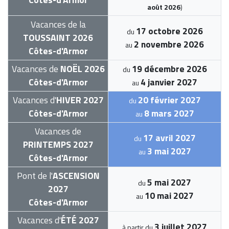
août 2026
)
Vacances de la
17 octobre 2026
du
TOUSSAINT 2026
2 novembre 2026
au
Côtes-d'Armor
Vacances de
NOËL 2026
19 décembre 2026
du
Côtes-d'Armor
4 janvier 2027
au
Vacances d'
HIVER 2027
20 février 2027
du
Côtes-d'Armor
8 mars 2027
au
Vacances de
17 avril 2027
du
PRINTEMPS 2027
3 mai 2027
au
Côtes-d'Armor
Pont de l'
ASCENSION
5 mai 2027
du
2027
10 mai 2027
au
Côtes-d'Armor
Vacances d'
ÉTÉ 2027
3 juillet 2027
à partir du