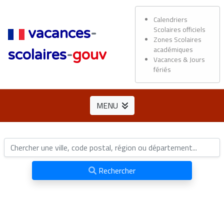
Calendriers
Scolaires officiels
vacances
-
Zones Scolaires
académiques
scolaires
-
gouv
Vacances & Jours
fériés
MENU
Rechercher