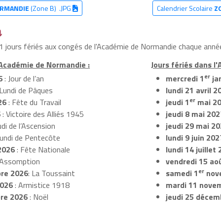
RMANDIE
(Zone B) .JPG
Calendrier Scolaire
Z
⤵
11 jours fériés aux congés de l'Académie de Normandie chaque année
l'Académie de Normandie :
Jours fériés dans l
er
6
: Jour de l’an
mercredi 1
ja
 Lundi de Pâques
lundi 21 avril 2
er
26
: Fête du Travail
jeudi 1
mai 2
6
: Victoire des Alliés 1945
jeudi 8 mai 202
udi de l’Ascension
jeudi 29 mai 2
Lundi de Pentecôte
lundi 9 juin 202
2026
: Fête Nationale
lundi 14 juillet
 Assomption
vendredi 15 ao
er
re 2026
: La Toussaint
samedi 1
nov
2026
: Armistice 1918
mardi 11 nove
re 2026
: Noël
jeudi 25 décem