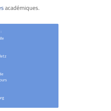
es
académiques.
:
lle
Metz
ie
ours
urg