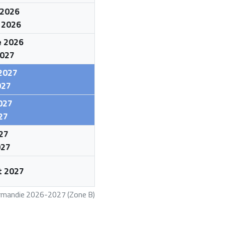
 2026
 2026
e 2026
2027
 2027
027
2027
27
27
027
et 2027
ormandie 2026-2027 (Zone B)