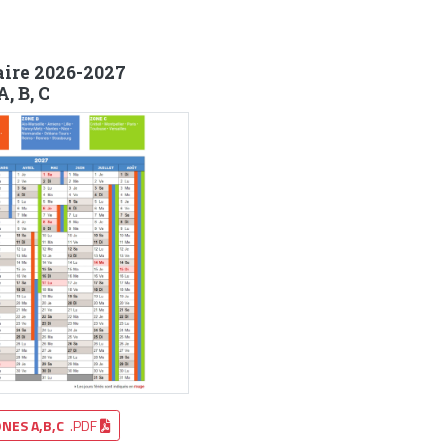
aire 2026-2027
, B, C
NES A,B,C
.PDF