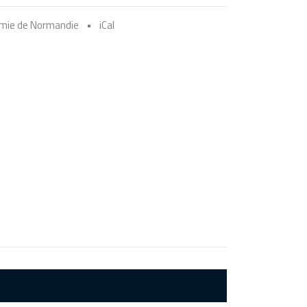
émie de Normandie
•
iCal