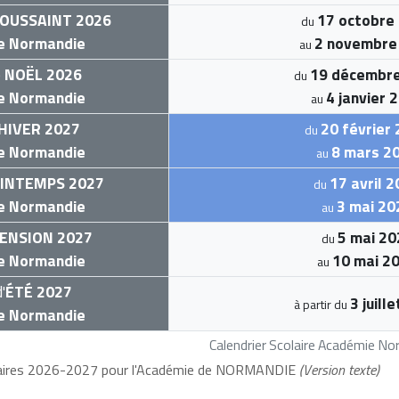
OUSSAINT 2026
17 octobre
du
e Normandie
2 novembre
au
e
NOËL 2026
19 décembr
du
e Normandie
4 janvier 
au
HIVER 2027
20 février
du
e Normandie
8 mars 2
au
INTEMPS 2027
17 avril 
du
e Normandie
3 mai 20
au
ENSION 2027
5 mai 20
du
e Normandie
10 mai 2
au
'
ÉTÉ 2027
3 juill
à partir du
e Normandie
Calendrier Scolaire Académie N
laires 2026-2027 pour l'Académie de NORMANDIE
(Version texte)