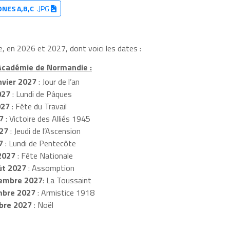
ONES A,B,C
.JPG
, en 2026 et 2027, dont voici les dates :
'Académie de Normandie :
nvier 2027
: Jour de l’an
027
: Lundi de Pâques
027
: Fête du Travail
7
: Victoire des Alliés 1945
027
: Jeudi de l’Ascension
7
: Lundi de Pentecôte
 2027
: Fête Nationale
ût 2027
: Assomption
embre 2027
: La Toussaint
mbre 2027
: Armistice 1918
bre 2027
: Noël