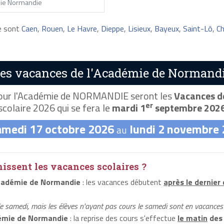
ie Normandie
ie sont
Caen
,
Rouen
,
Le Havre
,
Dieppe
,
Lisieux
,
Bayeux
,
Saint-Lô
,
Ch
nes vacances de l'Académie de Normandi
ur l'Académie de NORMANDIE seront les
Vacances de
er
scolaire 2026 qui se fera le
mardi 1
septembre 202
amedi 17 octobre 2026
lundi 2 novembre
au
ssent les vacances scolaires ?
cadémie de Normandie
: les vacances débutent
après le dernier
le samedi, mais les élèves n'ayant pas cours le samedi sont en vacances 
émie de Normandie
: la reprise des cours s'effectue
le matin
des 