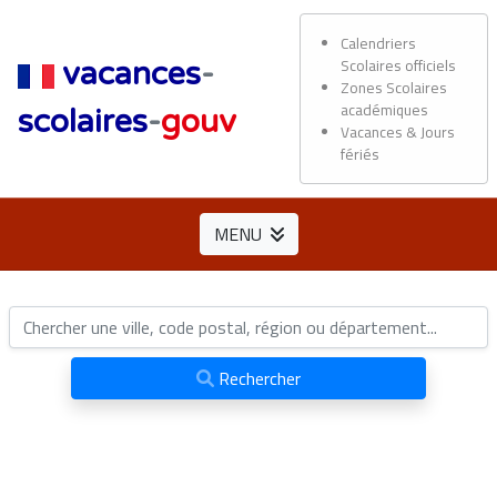
Calendriers
Scolaires officiels
vacances
-
Zones Scolaires
académiques
scolaires
-
gouv
Vacances & Jours
fériés
MENU
Rechercher