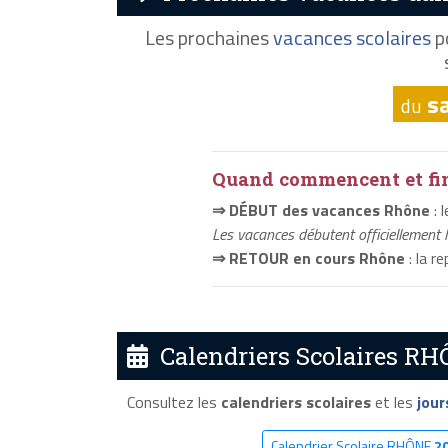
Les prochaines
vacances scolaires
p
s
du
Quand commencent et fini
⇒ DÉBUT des vacances Rhône
: 
Les vacances débutent officiellement 
⇒ RETOUR en cours Rhône
: la r
Calendriers Scolaires RH
Consultez les
calendriers scolaires
et les
jour
Calendrier Scolaire RHÔNE
2