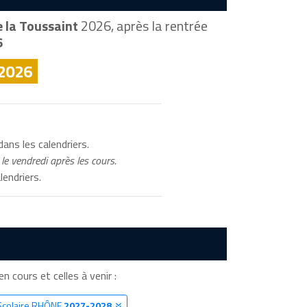
 la Toussaint
2026, après la rentrée
6
 2026
ans les calendriers.
le vendredi après les cours.
lendriers.
n cours et celles à venir :
 Scolaire RHÔNE
2027-2028