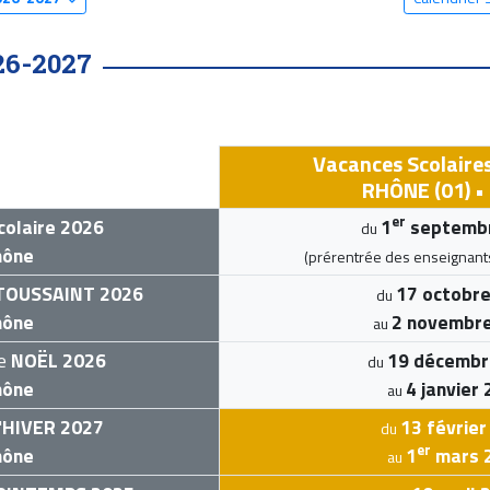
26-2027
Vacances Scolaire
RHÔNE (01) •
er
colaire 2026
1
septemb
du
hône
(prérentrée des enseignant
TOUSSAINT 2026
17 octobr
du
hône
2 novembr
au
de
NOËL 2026
19 décembr
du
hône
4 janvier
au
'
HIVER 2027
13 février
du
er
hône
1
mars 
au