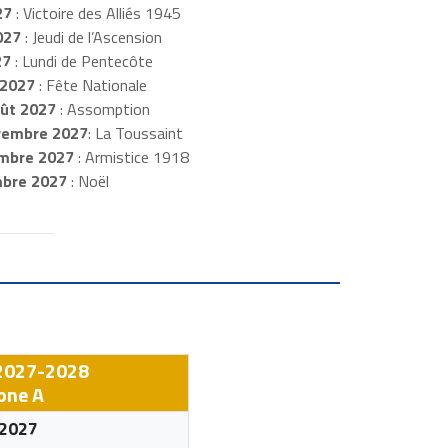
27
: Victoire des Alliés 1945
027
: Jeudi de l’Ascension
27
: Lundi de Pentecôte
t 2027
: Fête Nationale
oût 2027
: Assomption
embre 2027
: La Toussaint
mbre 2027
: Armistice 1918
mbre 2027
: Noël
 2027-2028
one A
 2027