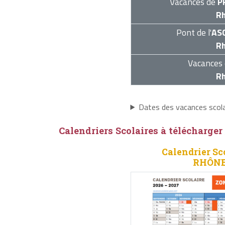
Vacances de
P
R
Pont de l'
AS
R
Vacances 
R
Dates des vacances sco
Calendriers Scolaires à télécharger
Calendrier Sc
RHÔNE 