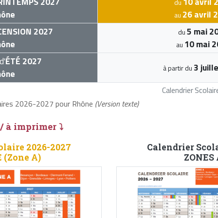
RINTEMPS 2027
10 avril 
du
hône
26 avril 
au
CENSION 2027
5 mai 2
du
hône
10 mai 
au
d'
ÉTÉ 2027
3 juil
à partir du
hône
Calendrier Scola
laires 2026-2027 pour Rhône
(Version texte)
 / à imprimer ⤵
olaire 2026-2027
Calendrier Scol
(Zone A)
ZONES A