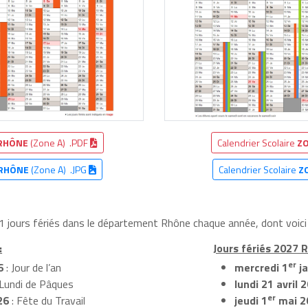
RHÔNE
(Zone A) .PDF
Calendrier Scolaire
ZO
RHÔNE
(Zone A) .JPG
Calendrier Scolaire
Z
11 jours fériés dans le département Rhône chaque année, dont voic
:
Jours fériés 2027 
er
6
: Jour de l’an
mercredi 1
ja
 Lundi de Pâques
lundi 21 avril 
er
26
: Fête du Travail
jeudi 1
mai 2