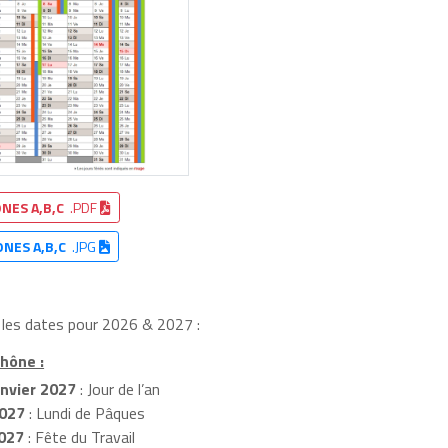
NES A,B,C
.PDF
ONES A,B,C
.JPG
i les dates pour 2026 & 2027 :
Rhône :
nvier 2027
: Jour de l’an
2027
: Lundi de Pâques
027
: Fête du Travail