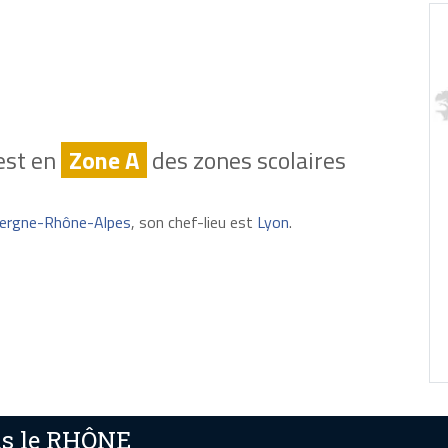
est en
Zone A
des zones scolaires
ergne-Rhône-Alpes
, son chef-lieu est
Lyon
.
ns le RHÔNE