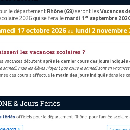
our le département
Rhône (69)
seront les
Vacances de
er
scolaire 2026 qui se fera le
mardi 1
septembre 202
amedi 17 octobre 2026
lundi 2 novembre
au
ssent les vacances scolaires ?
les vacances débutent
après le dernier cours
des jours indiqués
d
le samedi, mais les élèves n'ayant pas cours le samedi sont en vacances 
eprise des cours s'effectue
le matin
des jours indiqués
dans les ca
ÔNE & Jours Fériés
s fériés
officiels pour le département Rhône, pour l'année scolaire e
026-2027
Calendrier