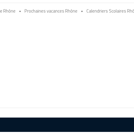
re Rhône
•
Prochaines vacances Rhône
•
Calendriers Scolaires Rh