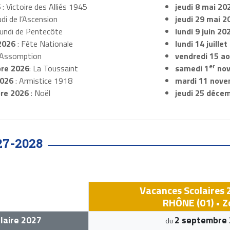
6
: Victoire des Alliés 1945
jeudi 8 mai 20
udi de l’Ascension
jeudi 29 mai 2
Lundi de Pentecôte
lundi 9 juin 20
2026
: Fête Nationale
lundi 14 juille
 Assomption
vendredi 15 a
er
re 2026
: La Toussaint
samedi 1
nov
2026
: Armistice 1918
mardi 11 nove
re 2026
: Noël
jeudi 25 déce
27-2028
Vacances Scolaires
RHÔNE (01) • Z
laire 2027
2 septembre
du