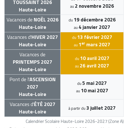
TOUSSAINT 2026
2 novembre 2026
au
Haute-Loire
Vacances de
NOËL 2026
19 décembre 2026
du
Haute-Loire
4 janvier 2027
au
Vacances d'
HIVER 2027
13 février 2027
du
er
Haute-Loire
1
mars 2027
au
Vacances de
10 avril 2027
du
PRINTEMPS 2027
26 avril 2027
au
Haute-Loire
Pont de l'
ASCENSION
5 mai 2027
du
2027
10 mai 2027
au
Haute-Loire
Vacances d'
ÉTÉ 2027
3 juillet 2027
à partir du
Haute-Loire
Calendrier Scolaire Haute-Loire 2026-2027 (Zone A)