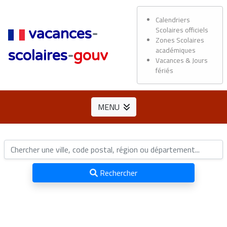
Calendriers
Scolaires officiels
vacances
-
Zones Scolaires
académiques
scolaires
-
gouv
Vacances & Jours
fériés
MENU
Rechercher