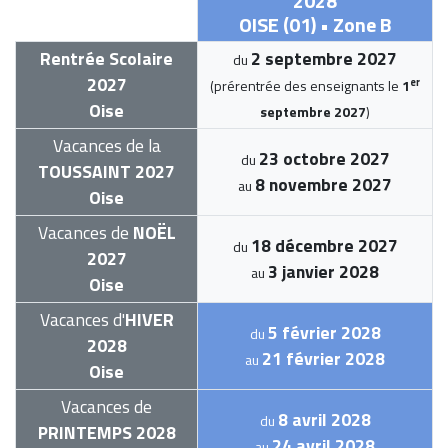
2028
OISE (01) • Zone B
Rentrée Scolaire
2 septembre 2027
du
2027
er
(prérentrée des enseignants le
1
Oise
septembre 2027
)
Vacances de la
23 octobre 2027
du
TOUSSAINT 2027
8 novembre 2027
au
Oise
Vacances de
NOËL
18 décembre 2027
du
2027
3 janvier 2028
au
Oise
Vacances d'
HIVER
5 février 2028
du
2028
21 février 2028
au
Oise
Vacances de
8 avril 2028
du
PRINTEMPS 2028
24 avril 2028
au