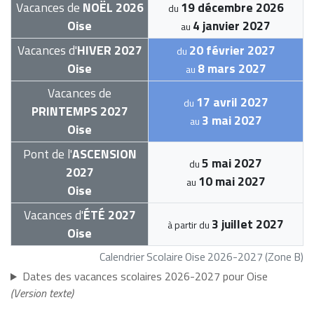
Vacances de
NOËL 2026
19 décembre 2026
du
Oise
4 janvier 2027
au
Vacances d'
HIVER 2027
20 février 2027
du
Oise
8 mars 2027
au
Vacances de
17 avril 2027
du
PRINTEMPS 2027
3 mai 2027
au
Oise
Pont de l'
ASCENSION
5 mai 2027
du
2027
10 mai 2027
au
Oise
Vacances d'
ÉTÉ 2027
3 juillet 2027
à partir du
Oise
Calendrier Scolaire Oise 2026-2027 (Zone B)
Dates des vacances scolaires 2026-2027 pour Oise
(Version texte)