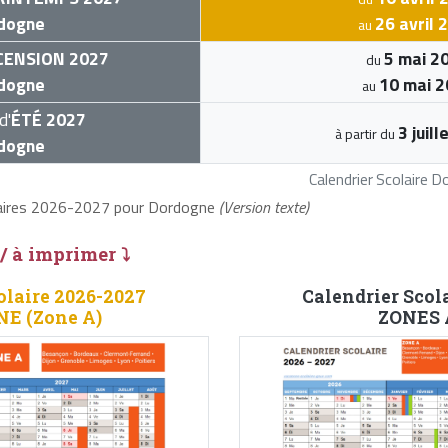
dogne
26 avril 
au
CENSION 2027
5 mai 2
du
dogne
10 mai 
au
d'
ÉTÉ 2027
3 juil
à partir du
dogne
Calendrier Scolaire
laires 2026-2027 pour Dordogne
(Version texte)
 / à imprimer ⤵
olaire 2026-2027
Calendrier Scol
E (Zone A)
ZONES A