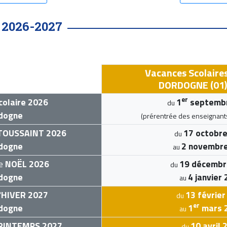
2026-2027
•
Vacances Scolaire
DORDOGNE (01) 
er
colaire 2026
1
septemb
du
dogne
(prérentrée des enseignant
TOUSSAINT 2026
17 octobr
du
dogne
2 novembr
au
de
NOËL 2026
19 décembr
du
dogne
4 janvier
au
'
HIVER 2027
13 février
du
er
dogne
1
mars 
au
RINTEMPS 2027
10 avril 
du