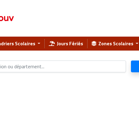
ouv
driers Scolaires
Jours Fériés
Zones Scolaires