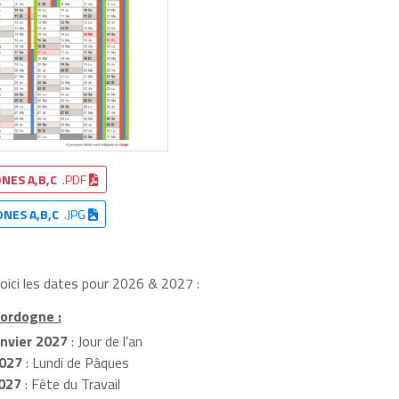
NES A,B,C
.PDF
ONES A,B,C
.JPG
oici les dates pour 2026 & 2027 :
Dordogne :
nvier 2027
: Jour de l’an
2027
: Lundi de Pâques
027
: Fête du Travail