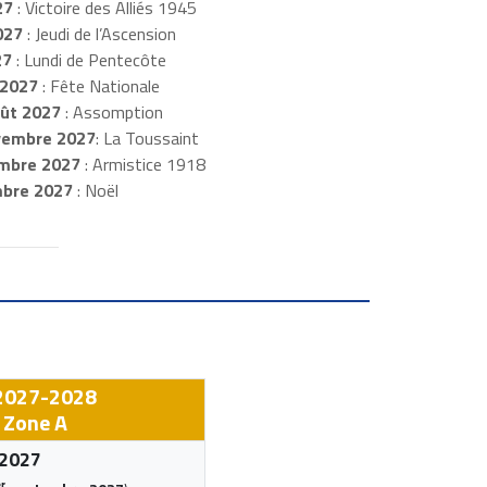
27
: Victoire des Alliés 1945
027
: Jeudi de l’Ascension
27
: Lundi de Pentecôte
t 2027
: Fête Nationale
oût 2027
: Assomption
embre 2027
: La Toussaint
mbre 2027
: Armistice 1918
mbre 2027
: Noël
 2027-2028
 Zone A
 2027
r