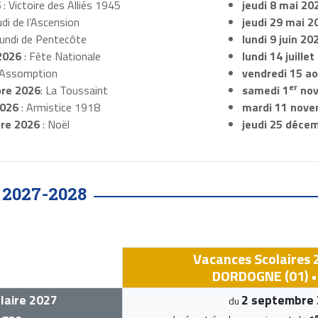
6
: Victoire des Alliés 1945
jeudi 8 mai 20
udi de l’Ascension
jeudi 29 mai 2
Lundi de Pentecôte
lundi 9 juin 20
2026
: Fête Nationale
lundi 14 juille
 Assomption
vendredi 15 a
er
re 2026
: La Toussaint
samedi 1
nov
2026
: Armistice 1918
mardi 11 nove
re 2026
: Noël
jeudi 25 déce
2027-2028
•
Vacances Scolaires
DORDOGNE (01) •
laire 2027
2 septembre
du
e