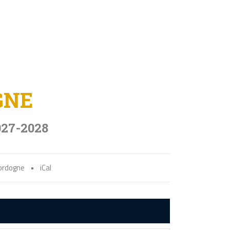
GNE
027-2028
Dordogne
•
iCal