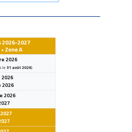
s 2026-2027
• Zone A
re 2026
s le
31 août 2026
)
e 2026
e 2026
e 2026
 2027
 2027
2027
2027