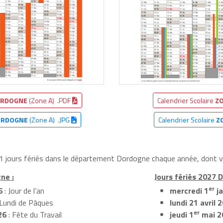
RDOGNE
(Zone A) .PDF
Calendrier Scolaire
ZO
ORDOGNE
(Zone A) .JPG
Calendrier Scolaire
Z
 11 jours fériés dans le département Dordogne chaque année, dont v
ne :
Jours fériés 2027 
er
6
: Jour de l’an
mercredi 1
ja
 Lundi de Pâques
lundi 21 avril 
er
26
: Fête du Travail
jeudi 1
mai 2