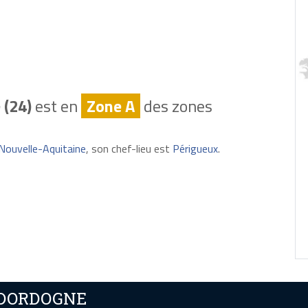
 (24)
est en
Zone A
des zones
Nouvelle-Aquitaine
, son chef-lieu est
Périgueux
.
n DORDOGNE