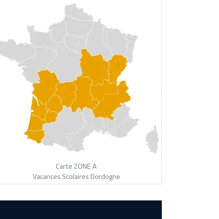
Carte ZONE A
Vacances Scolaires Dordogne