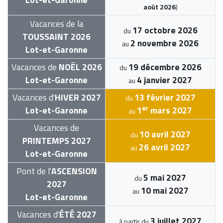
août 2026
)
Vacances de la
17 octobre 2026
du
TOUSSAINT 2026
2 novembre 2026
au
Lot-et-Garonne
Vacances de
NOËL 2026
19 décembre 2026
du
Lot-et-Garonne
4 janvier 2027
au
Vacances d'
HIVER 2027
13 février 2027
du
er
Lot-et-Garonne
1
mars 2027
au
Vacances de
10 avril 2027
du
PRINTEMPS 2027
26 avril 2027
au
Lot-et-Garonne
Pont de l'
ASCENSION
5 mai 2027
du
2027
10 mai 2027
au
Lot-et-Garonne
Vacances d'
ÉTÉ 2027
3 juillet 2027
à partir du