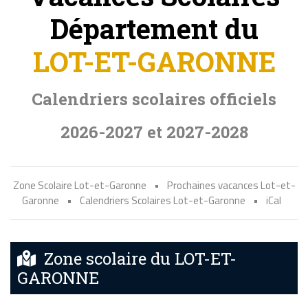
Département du
LOT-ET-GARONNE
Calendriers scolaires officiels
2026-2027 et 2027-2028
Zone Scolaire Lot-et-Garonne
•
Prochaines vacances Lot-et-
Garonne
•
Calendriers Scolaires Lot-et-Garonne
•
iCal
Zone scolaire du LOT-ET-
GARONNE