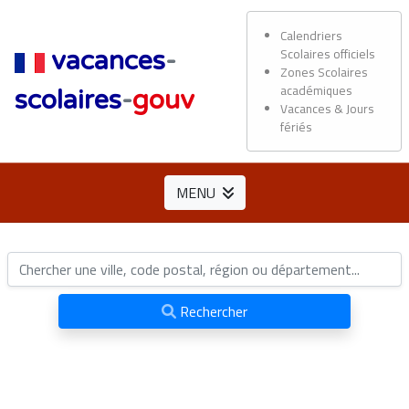
Calendriers
Scolaires officiels
vacances
-
Zones Scolaires
académiques
scolaires
-
gouv
Vacances & Jours
fériés
MENU
Rechercher