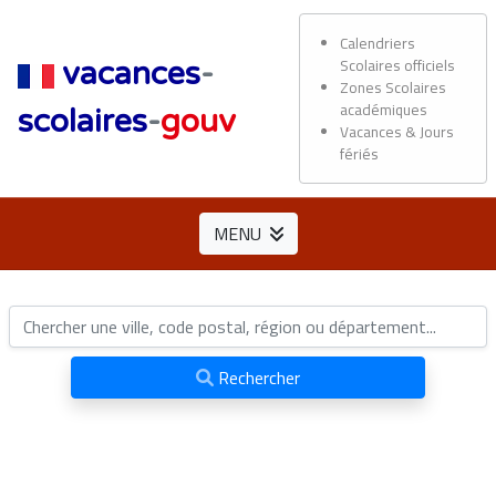
Calendriers
Scolaires officiels
vacances
-
Zones Scolaires
académiques
scolaires
-
gouv
Vacances & Jours
fériés
MENU
Rechercher