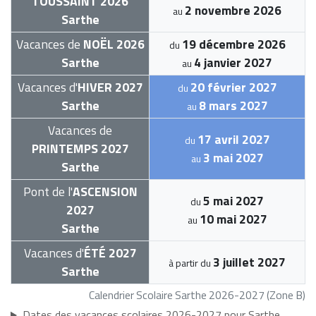
TOUSSAINT 2026
2 novembre 2026
au
Sarthe
Vacances de
NOËL 2026
19 décembre 2026
du
Sarthe
4 janvier 2027
au
Vacances d'
HIVER 2027
20 février 2027
du
Sarthe
8 mars 2027
au
Vacances de
17 avril 2027
du
PRINTEMPS 2027
3 mai 2027
au
Sarthe
Pont de l'
ASCENSION
5 mai 2027
du
2027
10 mai 2027
au
Sarthe
Vacances d'
ÉTÉ 2027
3 juillet 2027
à partir du
Sarthe
Calendrier Scolaire Sarthe 2026-2027 (Zone B)
Dates des vacances scolaires 2026-2027 pour Sarthe