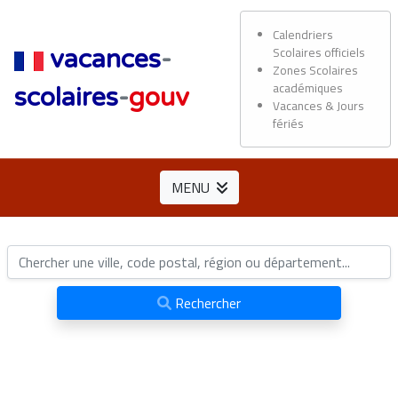
Calendriers
Scolaires officiels
vacances
-
Zones Scolaires
académiques
scolaires
-
gouv
Vacances & Jours
fériés
MENU
Rechercher