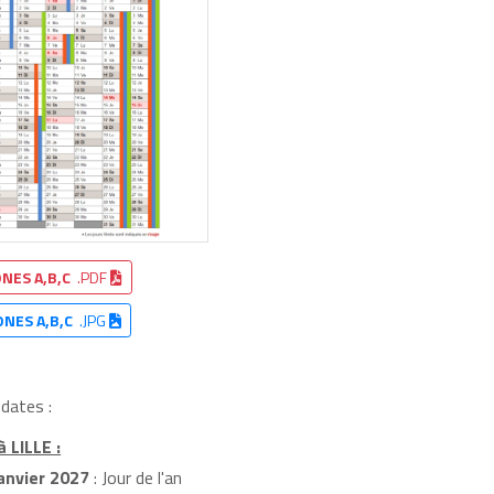
NES A,B,C
.PDF
ONES A,B,C
.JPG
 dates :
 LILLE :
anvier 2027
: Jour de l'an