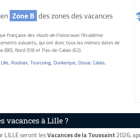
 en
Zone B
des zones des vacances
que française des
Hauts-de-France
avec l'Académie
rtements suivants, qui ont donc tous les mêmes dates de
e (80), Nord (59) et Pas-de-Calais (62).
:
Lille
,
Roubaix
,
Tourcoing
,
Dunkerque
,
Douai
,
Calais
,
 vacances à Lille ?
r LILLE seront les
Vacances de la Toussaint
2026, apr