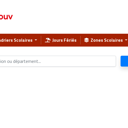
ouv
driers Scolaires
Jours Fériés
Zones Scolaires