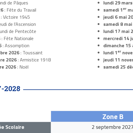
undi de Pâques
lundi 29 mars
er
26
: Fête du Travail
samedi 1
ma
: Victoire 1945
jeudi 6 mai 2
eudi de l'Ascension
samedi 8 mai
Lundi de Pentecôte
lundi 17 mai 
6
: Fête Nationale
mercredi 14 ju
6
: Assomption
dimanche 15 
er
bre 2026
: Toussaint
lundi 1
nove
re 2026
: Armistice 1918
jeudi 11 nov
re 2026
: Noël
samedi 25 dé
7-2028
Zone B
e Scolaire
2 septembre 202