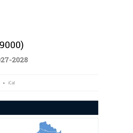
59000)
027-2028
•
iCal