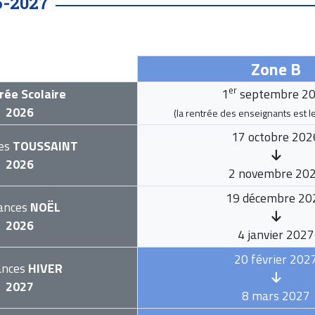
6-2027
Zone B
er
rée Scolaire
1
septembre 2
2026
(la rentrée des enseignants est l
17 octobre 202
es
TOUSSAINT
2026
2 novembre 20
19 décembre 20
ances
NOËL
2026
4 janvier 2027
20 février 202
ances
HIVER
2027
8 mars 2027