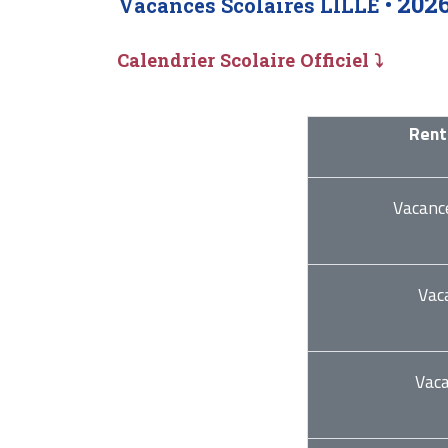
202
Vacances Scolaires LILLE •
Calendrier Scolaire Officiel ⤵
Rent
Vacanc
Vac
Vac