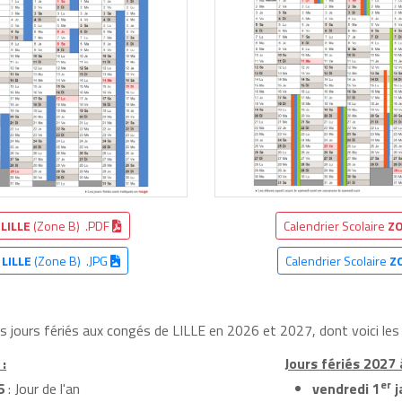
e
LILLE
(Zone B) .PDF
Calendrier Scolaire
ZO
e
LILLE
(Zone B) .JPG
Calendrier Scolaire
Z
es jours fériés aux congés de LILLE en 2026 et 2027, dont voici les
 :
Jours fériés 2027 à
er
6
: Jour de l'an
vendredi 1
j