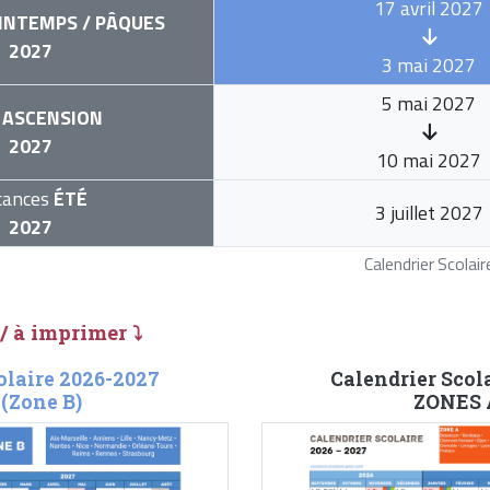
17 avril 2027
INTEMPS / PÂQUES
2027
3 mai 2027
5 mai 2027
ASCENSION
2027
10 mai 2027
cances
ÉTÉ
3 juillet 2027
2027
Calendrier Scola
 / à imprimer ⤵
olaire 2026-2027
Calendrier Scol
 (Zone B)
ZONES A