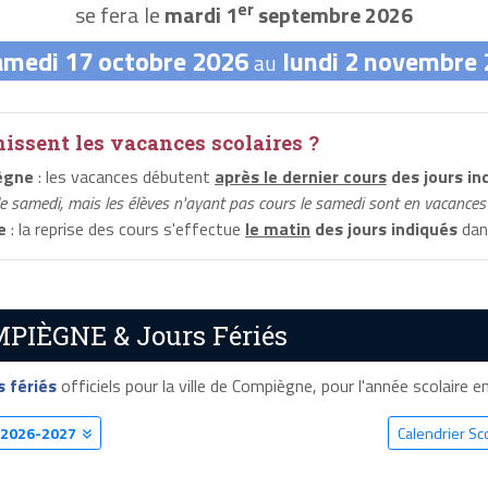
er
se fera le
mardi 1
septembre 2026
amedi 17 octobre 2026
lundi 2 novembre
au
ssent les vacances scolaires ?
ègne
: les vacances débutent
après le dernier cours
des jours in
le samedi, mais les élèves n'ayant pas cours le samedi sont en vacances 
e
: la reprise des cours s'effectue
le matin
des jours indiqués
dans
MPIÈGNE & Jours Fériés
s fériés
officiels pour la ville de Compiègne, pour l'année scolaire en
2026-2027
Calendrier S