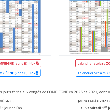
MPIÈGNE
(Zone B) .PDF
Calendrier Scolaire
ZO
MPIÈGNE
(Zone B) .JPG
Calendrier Scolaire
Z
les jours fériés aux congés de COMPIÈGNE en 2026 et 2027, dont voi
PIÈGNE :
Jours fériés 2027
er
6
: Jour de l'an
vendredi 1
j