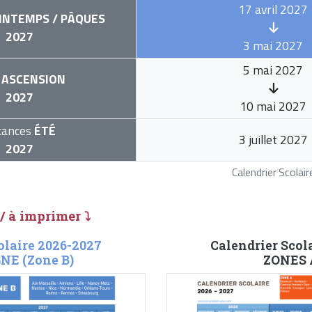
17 avril 2027
INTEMPS / PÂQUES
2027
3 mai 2027
5 mai 2027
ASCENSION
2027
10 mai 2027
cances
ÉTÉ
3 juillet 2027
2027
Calendrier Scola
 / à imprimer ⤵
olaire 2026-2027
Calendrier Scol
E (Zone B)
ZONES A