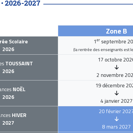
2026-2027
 •
Zone B
er
rée Scolaire
1
septembre 2
2026
(la rentrée des enseignants est l
17 octobre 202
es
TOUSSAINT
2026
2 novembre 20
19 décembre 20
ances
NOËL
2026
4 janvier 2027
20 février 202
ances
HIVER
2027
8 mars 2027