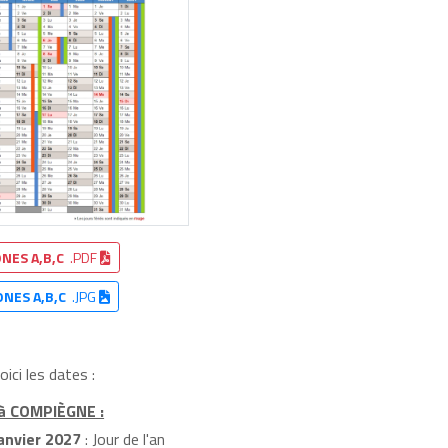
NES A,B,C
.PDF
ONES A,B,C
.JPG
ci les dates :
 à COMPIÈGNE :
anvier 2027
: Jour de l'an