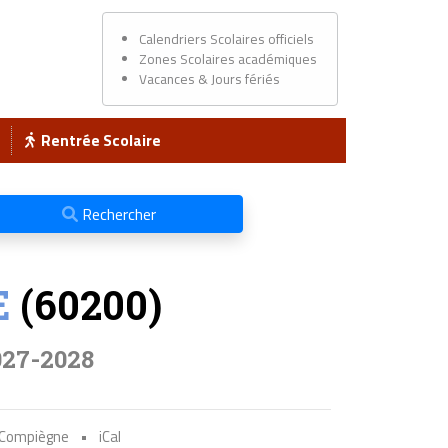
Calendriers Scolaires officiels
Zones Scolaires académiques
Vacances & Jours fériés
Rentrée Scolaire
Rechercher
E
(60200)
027-2028
s Compiègne
•
iCal