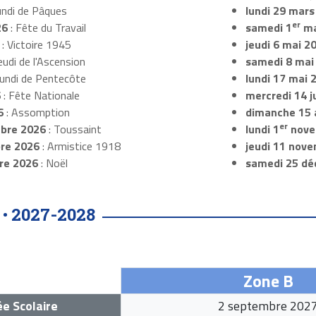
undi de Pâques
lundi 29 mars
er
26
: Fête du Travail
samedi 1
ma
: Victoire 1945
jeudi 6 mai 2
eudi de l'Ascension
samedi 8 mai
Lundi de Pentecôte
lundi 17 mai 
6
: Fête Nationale
mercredi 14 ju
6
: Assomption
dimanche 15 
er
bre 2026
: Toussaint
lundi 1
nove
re 2026
: Armistice 1918
jeudi 11 nov
re 2026
: Noël
samedi 25 dé
2027-2028
 •
Zone B
e Scolaire
2 septembre 202