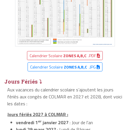
Calendrier Scolaire
ZONES A,B,C
.PDF
Calendrier Scolaire
ZONES A,B,C
.JPG
Jours Fériés ⤵
Aux vacances du calendrier scolaire s’ajoutent les jours
fériés aux congés de COLMAR en 2027 et 2028, dont voici
les dates :
Jours fériés 2027 à COLMAR :
er
vendredi 1
janvier 2027
: Jour de l'an
lundi 29 mars 2027
: Lundi de Pâques