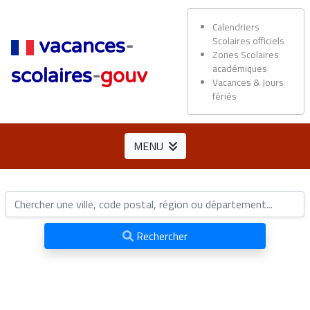
Calendriers
Scolaires officiels
vacances
-
Zones Scolaires
académiques
scolaires
-
gouv
Vacances & Jours
fériés
MENU
Rechercher