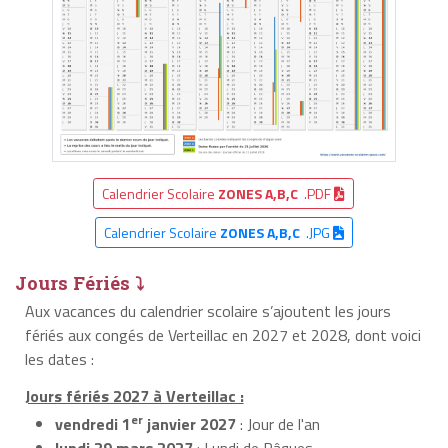
Calendrier Scolaire
ZONES A,B,C
.PDF
Calendrier Scolaire
ZONES A,B,C
.JPG
Jours Fériés ⤵
Aux vacances du calendrier scolaire s’ajoutent les jours
fériés aux congés de Verteillac en 2027 et 2028, dont voici
les dates :
Jours fériés 2027 à Verteillac :
er
vendredi 1
janvier 2027
: Jour de l'an
lundi 29 mars 2027
: Lundi de Pâques