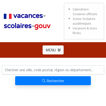
Calendriers
Scolaires officiels
vacances
-
Zones Scolaires
académiques
scolaires
-
gouv
Vacances & Jours
fériés
MENU
Rechercher