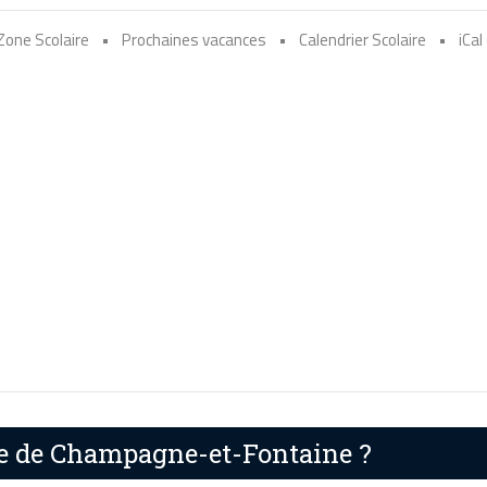
Zone Scolaire
•
Prochaines vacances
•
Calendrier Scolaire
•
iCal
ire de Champagne-et-Fontaine ?