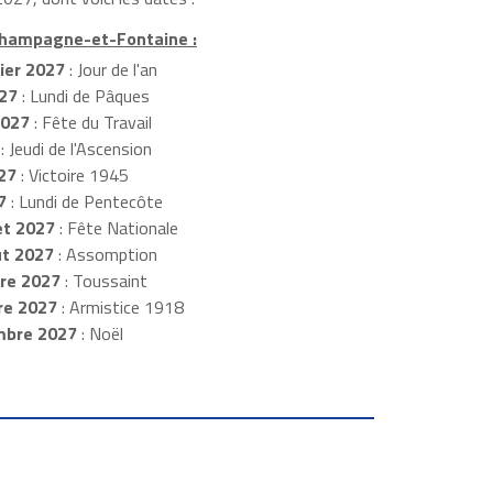
 Champagne-et-Fontaine :
ier 2027
: Jour de l'an
027
: Lundi de Pâques
2027
: Fête du Travail
: Jeudi de l'Ascension
27
: Victoire 1945
7
: Lundi de Pentecôte
let 2027
: Fête Nationale
ût 2027
: Assomption
re 2027
: Toussaint
re 2027
: Armistice 1918
mbre 2027
: Noël