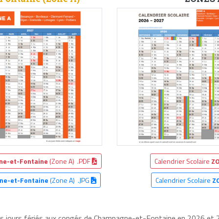
e-et-Fontaine
(Zone A) .PDF
Calendrier Scolaire
ZO
ne-et-Fontaine
(Zone A) .JPG
Calendrier Scolaire
Z
les jours fériés aux congés de Champagne-et-Fontaine en 2026 et 20