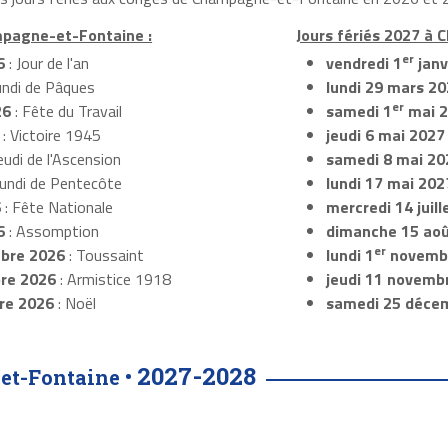
mpagne-et-Fontaine :
Jours fériés 2027 à
er
6
: Jour de l'an
vendredi 1
janv
undi de Pâques
lundi 29 mars 2
er
26
: Fête du Travail
samedi 1
mai 
: Victoire 1945
jeudi 6 mai 2027
eudi de l'Ascension
samedi 8 mai 20
Lundi de Pentecôte
lundi 17 mai 202
6
: Fête Nationale
mercredi 14 juil
6
: Assomption
dimanche 15 ao
er
bre 2026
: Toussaint
lundi 1
novemb
re 2026
: Armistice 1918
jeudi 11 novemb
re 2026
: Noël
samedi 25 déce
2027-2028
et-Fontaine •