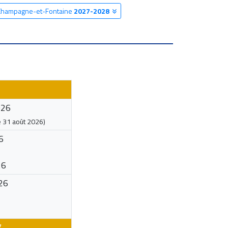
e Champagne-et-Fontaine
2027-2028
026
e
31 août 2026
)
6
26
26
7