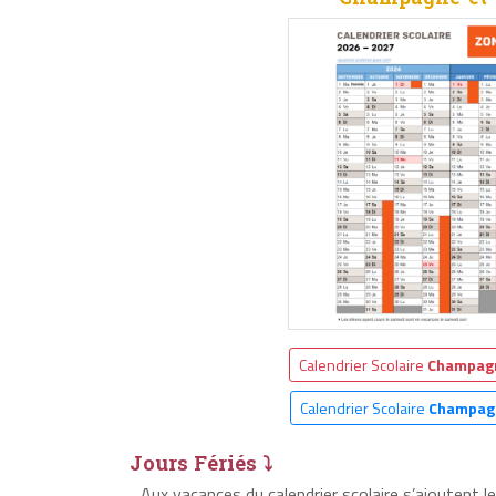
Calendrier Scolaire
Champagn
Calendrier Scolaire
Champag
Jours Fériés ⤵
Aux vacances du calendrier scolaire s’ajoutent 