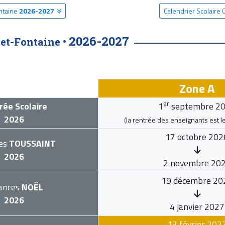
ntaine
2026-2027
Calendrier Scolair
2026-2027
et-Fontaine •
Zone A
er
rée Scolaire
1
septembre 2
2026
(la rentrée des enseignants est l
17 octobre 202
es
TOUSSAINT
2026
2 novembre 20
19 décembre 20
ances
NOËL
2026
4 janvier 2027
13 février 202