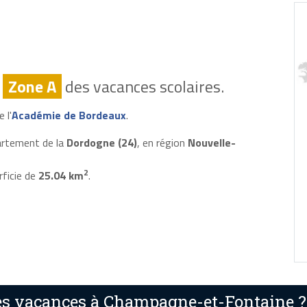
n
Zone A
des vacances scolaires.
 l'
Académie de Bordeaux
.
artement de la
Dordogne (24)
, en région
Nouvelle-
2
rficie de
25.04 km
.
es vacances à Champagne-et-Fontaine ?