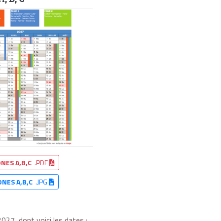
NES A,B,C
.PDF
ONES A,B,C
.JPG
27, dont voici les dates :