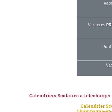
Vac
Vacances
PR
Pont
Va
Calendriers Scolaires à télécharger
Calendrier Sc
Champagne-et-