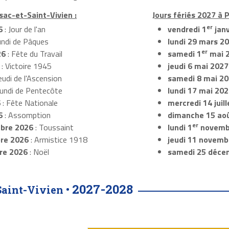
sac-et-Saint-Vivien :
Jours fériés 2027 à 
er
6
: Jour de l'an
vendredi 1
janv
undi de Pâques
lundi 29 mars 2
er
26
: Fête du Travail
samedi 1
mai 
: Victoire 1945
jeudi 6 mai 2027
eudi de l'Ascension
samedi 8 mai 2
Lundi de Pentecôte
lundi 17 mai 20
6
: Fête Nationale
mercredi 14 juil
6
: Assomption
dimanche 15 ao
er
bre 2026
: Toussaint
lundi 1
novemb
re 2026
: Armistice 1918
jeudi 11 novemb
re 2026
: Noël
samedi 25 déce
2027-2028
Saint-Vivien •