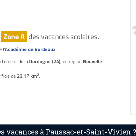
n
Zone A
des vacances scolaires.
 l'
Académie de Bordeaux
.
artement de la
Dordogne (24)
, en région
Nouvelle-
2
rficie de
22.17 km
.
s vacances à Paussac-et-Saint-Vivien 