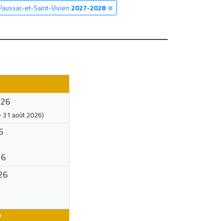
 Paussac-et-Saint-Vivien
2027-2028
026
e
31 août 2026
)
6
26
26
7