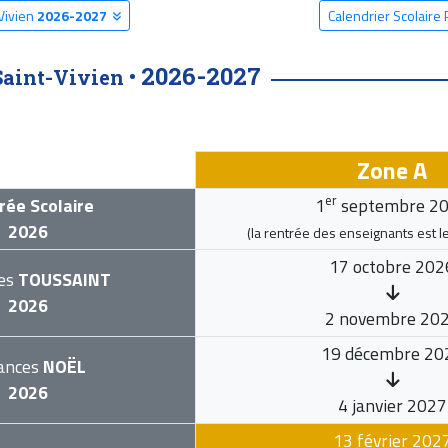
Vivien
2026-2027
Calendrier Scolaire
2026-2027
Saint-Vivien •
Zone A
er
rée Scolaire
1
septembre 2
2026
(la rentrée des enseignants est l
17 octobre 202
es
TOUSSAINT
2026
2 novembre 20
19 décembre 20
ances
NOËL
2026
4 janvier 2027
13 février 202