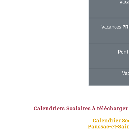
Vac
Vacances
PR
Pont
Va
Calendriers Scolaires à télécharger
Calendrier Sc
Paussac-et-Sai