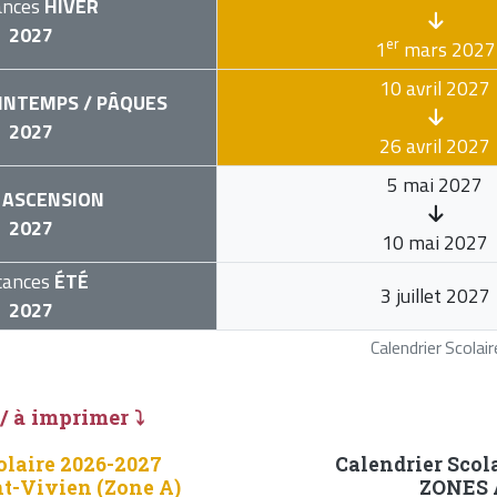
ances
HIVER
2027
er
1
mars 2027
10 avril 2027
INTEMPS / PÂQUES
2027
26 avril 2027
5 mai 2027
ASCENSION
2027
10 mai 2027
cances
ÉTÉ
3 juillet 2027
2027
Calendrier Scola
 / à imprimer ⤵
olaire 2026-2027
Calendrier Scol
nt-Vivien (Zone A)
ZONES A