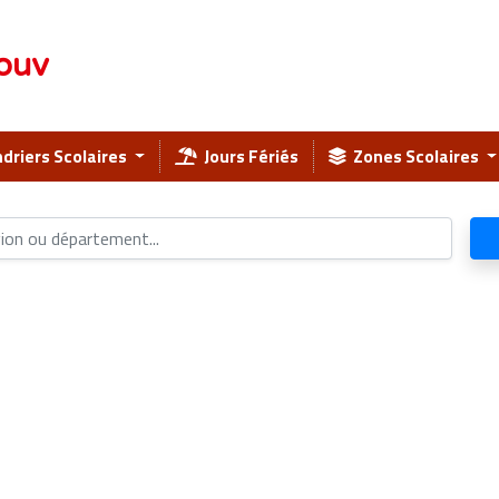
ouv
driers Scolaires
Jours Fériés
Zones Scolaires