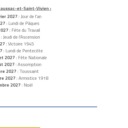
Paussac-et-Saint-Vivien :
ier 2027
: Jour de l'an
027
: Lundi de Pâques
2027
: Fête du Travail
: Jeudi de l'Ascension
027
: Victoire 1945
27
: Lundi de Pentecôte
let 2027
: Fête Nationale
ût 2027
: Assomption
re 2027
: Toussaint
re 2027
: Armistice 1918
mbre 2027
: Noël