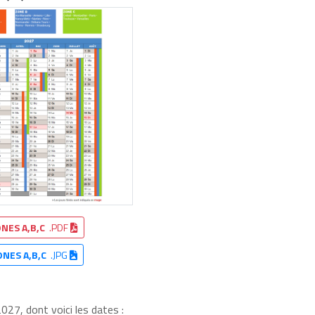
NES A,B,C
.PDF
ONES A,B,C
.JPG
027, dont voici les dates :