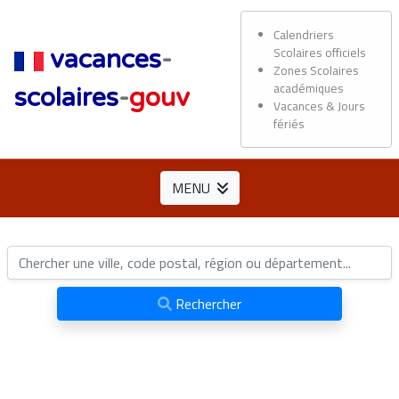
Calendriers
Scolaires officiels
vacances
-
Zones Scolaires
académiques
scolaires
-
gouv
Vacances & Jours
fériés
MENU
Rechercher