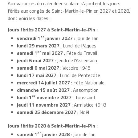
Aux vacances du calendrier scolaire s’ajoutent les jours
fériés aux congés de Saint-Martin-le-Pin en 2027 et 2028,
dont voici les dates :
Jours fériés 2027 à Saint-Martin-le-Pin :
er
vendredi 1
janvier 2027
: Jour de l'an
lundi 29 mars 2027
: Lundi de Pâques
er
samedi 1
mai 2027
: Fête du Travail
jeudi 6 mai 2027
: Jeudi de l'Ascension
samedi 8 mai 2027
: Victoire 1945
lundi 17 mai 2027
: Lundi de Pentecôte
mercredi 14 juillet 2027
: Fête Nationale
dimanche 15 août 2027
: Assomption
er
lundi 1
novembre 2027
: Toussaint
jeudi 11 novembre 2027
: Armistice 1918
samedi 25 décembre 2027
: Noël
Jours fériés 2028 à Saint-Martin-le-Pin :
er
samedi 1
janvier 2028
: Jour de l'an