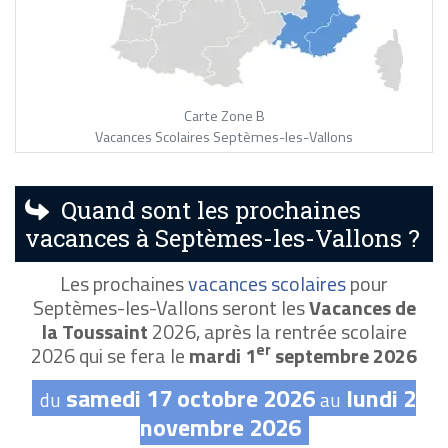
Carte Zone B
Vacances Scolaires Septèmes-les-Vallons
Quand sont les prochaines
vacances à Septèmes-les-Vallons ?
Les prochaines
vacances scolaires
pour
Septèmes-les-Vallons seront les
Vacances de
la Toussaint
2026, après la rentrée scolaire
er
2026 qui se fera le
mardi 1
septembre 2026
samedi 17 octobre 2026
lundi 2
du
au
novembre 2026