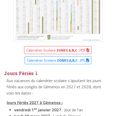
Calendrier Scolaire
ZONES A,B,C
.PDF
Calendrier Scolaire
ZONES A,B,C
.JPG
Jours Fériés ⤵
Aux vacances du calendrier scolaire s’ajoutent les jours
fériés aux congés de Gémenos en 2027 et 2028, dont
voici les dates :
Jours fériés 2027 à Gémenos :
er
vendredi 1
janvier 2027
: Jour de l'an
lundi 29 mars 2027
: Lundi de Pâques