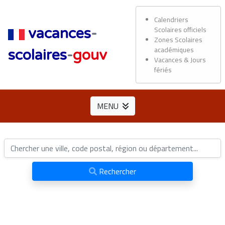
Calendriers
Scolaires officiels
vacances
-
Zones Scolaires
académiques
scolaires
-
gouv
Vacances & Jours
fériés
MENU
Rechercher