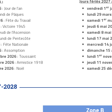
 :
Jours fériés 2027 
er
6
: Jour de l'an
vendredi 1
j
undi de Pâques
lundi 29 mars
er
26
: Fête du Travail
samedi 1
ma
: Victoire 1945
jeudi 6 mai 2
eudi de l'Ascension
samedi 8 mai
Lundi de Pentecôte
lundi 17 mai 
6
: Fête Nationale
mercredi 14 ju
6
: Assomption
dimanche 15 
er
bre 2026
: Toussaint
lundi 1
nove
re 2026
: Armistice 1918
jeudi 11 nov
re 2026
: Noël
samedi 25 dé
7-2028
Zone B