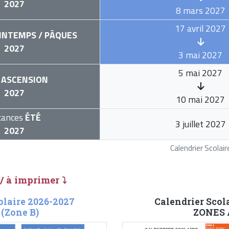
2027
8 mars 2027
17 avril 2027
INTEMPS / PÂQUES
2027
3 mai 2027
5 mai 2027
ASCENSION
2027
10 mai 2027
cances
ÉTÉ
3 juillet 2027
2027
Calendrier Scola
 / à imprimer ⤵
olaire 2026-2027
Calendrier Scol
 (Zone B)
ZONES A