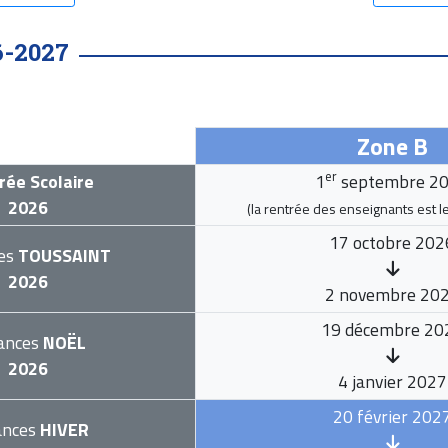
6-2027
Zone B
er
rée Scolaire
1
septembre 2
2026
(la rentrée des enseignants est l
17 octobre 202
es
TOUSSAINT
2026
2 novembre 20
19 décembre 20
ances
NOËL
2026
4 janvier 2027
20 février 202
ances
HIVER