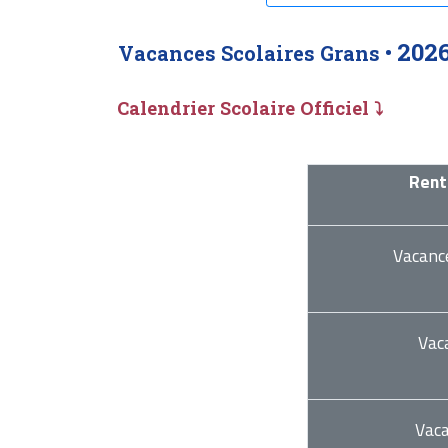
202
Vacances Scolaires Grans •
Calendrier Scolaire Officiel ⤵
Rent
Vacanc
Vac
Vac