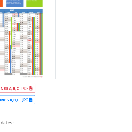
NES A,B,C
.PDF
ONES A,B,C
.JPG
 dates :