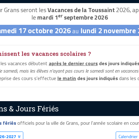
r Grans seront les
Vacances de la Toussaint
2026, apr
er
le
mardi 1
septembre 2026
amedi 17 octobre 2026
lundi 2 novembre
au
ssent les vacances scolaires ?
 les vacances débutent
après le dernier cours
des jours indiqué
le samedi, mais les élèves n'ayant pas cours le samedi sont en vacances 
reprise des cours s'effectue
le matin
des jours indiqués
dans les c
ns & Jours Fériés
s fériés
officiels pour la ville de Grans, pour l'année scolaire en cours
26-2027
Calendrier