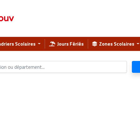
ouv
driers Scolaires
Jours Fériés
Zones Scolaires