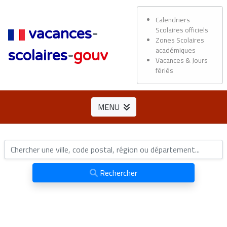
Calendriers
Scolaires officiels
vacances
-
Zones Scolaires
académiques
scolaires
-
gouv
Vacances & Jours
fériés
MENU
Rechercher