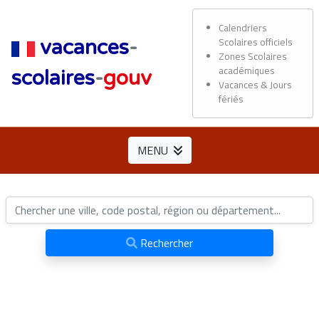
Calendriers
Scolaires officiels
vacances
-
Zones Scolaires
académiques
scolaires
-
gouv
Vacances & Jours
fériés
MENU
Rechercher