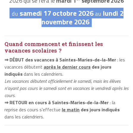
2026 qui se fera le
mardi 1
septembre 2026
samedi 17 octobre 2026
lundi 2
du
au
novembre 2026
Quand commencent et finissent les
vacances scolaires ?
⇒ DÉBUT des vacances à Saintes-Maries-de-la-Mer
: les
vacances débutent
après le dernier cours
des jours
indiqués
dans les calendriers.
Les vacances débutent officiellement le samedi, mais les élèves
n'ayant pas cours le samedi sont en vacances le vendredi après les
cours.
⇒ RETOUR en cours à Saintes-Maries-de-la-Mer
: la
reprise des cours s'effectue
le matin
des jours indiqués
dans les calendriers.