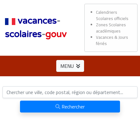
Calendriers
Scolaires officiels
vacances
-
Zones Scolaires
académiques
scolaires
-
gouv
Vacances & Jours
fériés
MENU
Rechercher