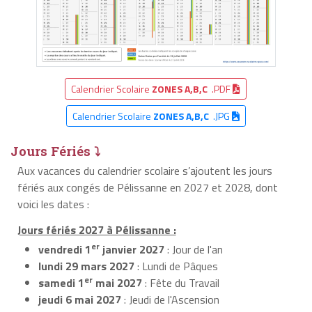
Calendrier Scolaire
ZONES A,B,C
.PDF
Calendrier Scolaire
ZONES A,B,C
.JPG
Jours Fériés ⤵
Aux vacances du calendrier scolaire s’ajoutent les jours
fériés aux congés de Pélissanne en 2027 et 2028, dont
voici les dates :
Jours fériés 2027 à Pélissanne :
er
vendredi 1
janvier 2027
: Jour de l'an
lundi 29 mars 2027
: Lundi de Pâques
er
samedi 1
mai 2027
: Fête du Travail
jeudi 6 mai 2027
: Jeudi de l'Ascension