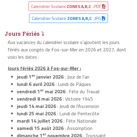
Calendrier Scolaire
ZONES A,B,C
.PDF
Calendrier Scolaire
ZONES A,B,C
.JPG
Jours Fériés ⤵
Aux vacances du calendrier scolaire s’ajoutent les jours
fériés aux congés de Fos-sur-Mer en 2026 et 2027, dont
voici les dates :
Jours fériés 2026 à Fos-sur-Mer :
er
jeudi 1
janvier 2026
: Jour de l'an
lundi 6 avril 2026
: Lundi de Pâques
er
vendredi 1
mai 2026
: Fête du Travail
vendredi 8 mai 2026
: Victoire 1945
jeudi 14 mai 2026
: Jeudi de l'Ascension
lundi 25 mai 2026
: Lundi de Pentecôte
mardi 14 juillet 2026
: Fête Nationale
samedi 15 août 2026
: Assomption
er
dimanche 1
novembre 2026
: Toussaint