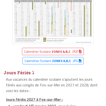
Calendrier Scolaire
ZONES A,B,C
.PDF
Calendrier Scolaire
ZONES A,B,C
.JPG
Jours Fériés ⤵
Aux vacances du calendrier scolaire s’ajoutent les jours
fériés aux congés de Fos-sur-Mer en 2027 et 2028, dont
voici les dates :
Jours fériés 2027 à Fos-sur-Mer :
er
vendredi 1
janvier 2027
: Jour de l'an