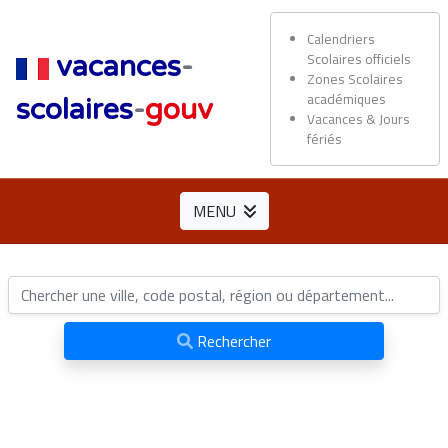
Calendriers
Scolaires officiels
vacances
-
Zones Scolaires
académiques
scolaires
-
gouv
Vacances & Jours
fériés
MENU
Rechercher