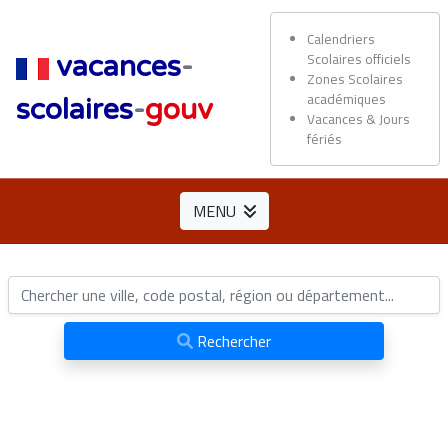
Calendriers
Scolaires officiels
vacances
-
Zones Scolaires
académiques
scolaires
-
gouv
Vacances & Jours
fériés
MENU
Rechercher