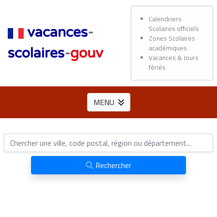
Calendriers
Scolaires officiels
vacances
-
Zones Scolaires
académiques
scolaires
-
gouv
Vacances & Jours
fériés
MENU
Rechercher