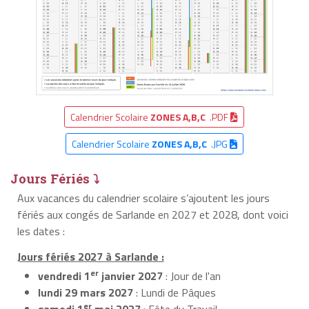
Calendrier Scolaire
ZONES A,B,C
.PDF
Calendrier Scolaire
ZONES A,B,C
.JPG
Jours Fériés ⤵
Aux vacances du calendrier scolaire s’ajoutent les jours
fériés aux congés de Sarlande en 2027 et 2028, dont voici
les dates :
Jours fériés 2027 à Sarlande :
er
vendredi 1
janvier 2027
: Jour de l'an
lundi 29 mars 2027
: Lundi de Pâques
er
samedi 1
mai 2027
: Fête du Travail