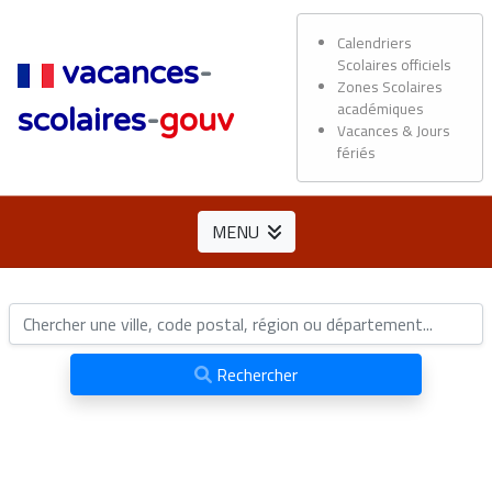
Calendriers
Scolaires officiels
vacances
-
Zones Scolaires
académiques
scolaires
-
gouv
Vacances & Jours
fériés
MENU
Rechercher